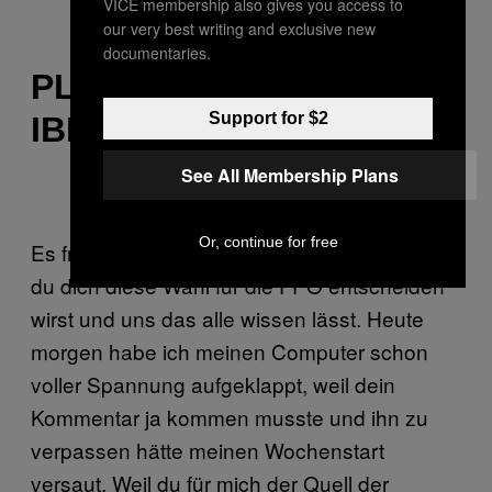
VICE membership also gives you access to
our very best writing and exclusive new
documentaries.
PLATZ 7—VABRECHA,
Support for $2
IBEROLL VABRECHA
See All Membership Plans
Or, continue for free
Es freut mich sehr, lieber Bumsti-Fan, dass
du dich diese Wahl für die FPÖ entscheiden
wirst und uns das alle wissen lässt. Heute
morgen habe ich meinen Computer schon
voller Spannung aufgeklappt, weil dein
Kommentar ja kommen musste und ihn zu
verpassen hätte meinen Wochenstart
versaut. Weil du für mich der Quell der