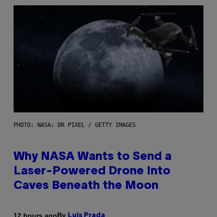
PHOTO: NASA; DR PIXEL / GETTY IMAGES
Why NASA Wants to Send a
Laser-Powered Drone Into
Caves Beneath the Moon
By
12 hours ago
Luis Prada