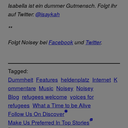
Isabella ist ein dummer Gutmensch. Folgt ihr
auf Twitter:
@isaykah
**
Folgt Noisey bei
Facebook
und
Twitter
.
Tagged:
Dummheit
Features
heldenplatz
Internet
K
ommentare
Music
Noisey
Noisey
Blog
refugees welcome
voices for
refugees
What a Time to be Alive
Follow Us On Discover
Make Us Preferred In Top Stories