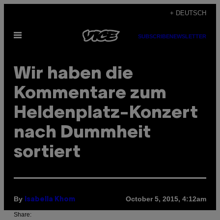
Skip
+ DEUTSCH
to
Open
content
SUBSCRIBE
NEWSLETTER
Menu
Wir haben die
Kommentare zum
Heldenplatz-Konzert
nach Dummheit
sortiert
By
October 5, 2015, 4:12am
Isabella Khom
Share: