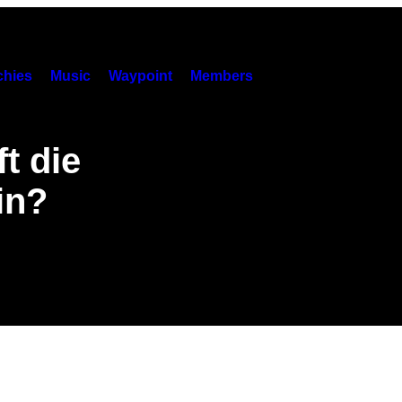
hies
Music
Waypoint
Members
t die
in?