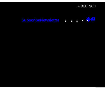
+ DEUTSCH
Instagram
TikTok
YouTube
Google
Googl
Subscribe
Newsletter
Discover
Top
Posts