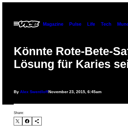
Skip
to
content
Open
Magazine
Pulse
Life
Tech
Munc
Menu
Könnte Rote-Bete-Saf
Lösung für Karies se
By
Alex Swerdloff
November 23, 2015, 6:45am
Share: