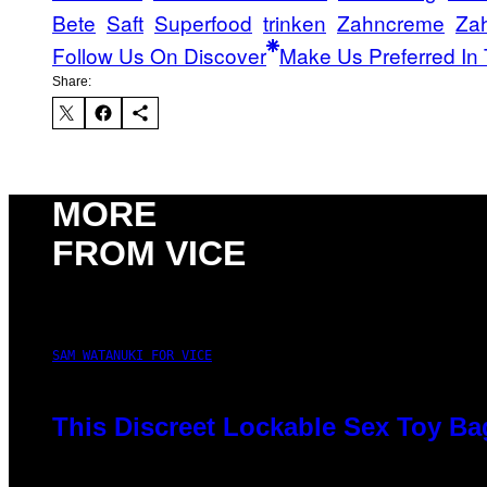
Bete
Saft
Superfood
trinken
Zahncreme
Za
Follow Us On Discover
Make Us Preferred In 
Share:
MORE
FROM VICE
SAM WATANUKI FOR VICE
This Discreet Lockable Sex Toy Ba