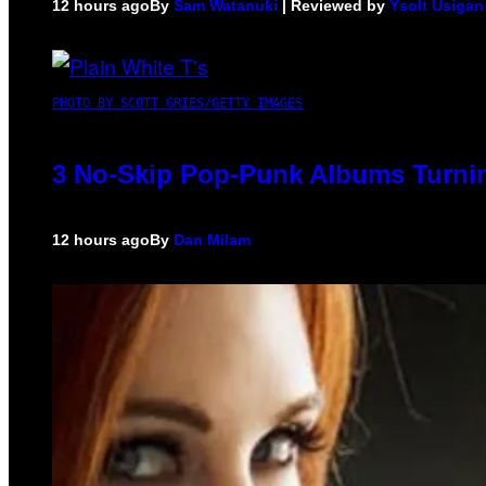
12 hours ago
By
Sam Watanuki
| Reviewed by
Ysolt Usigan
PHOTO BY SCOTT GRIES/GETTY IMAGES
3 No-Skip Pop-Punk Albums Turnin
12 hours ago
By
Dan Milam