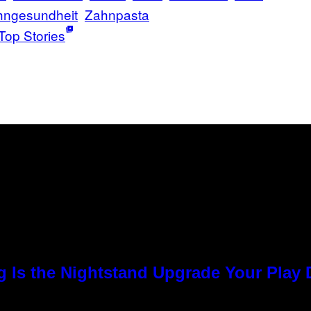
hngesundheit
Zahnpasta
Top Stories
g Is the Nightstand Upgrade Your Play