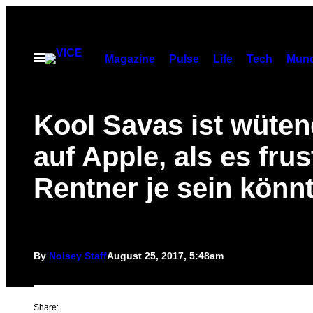
Skip
to
content
Open
Magazine
Pulse
Life
Tech
Munc
Menu
Kool Savas ist wüten
auf Apple, als es frus
Rentner je sein könn
By
Noisey Staff
August 25, 2017, 5:48am
Share: