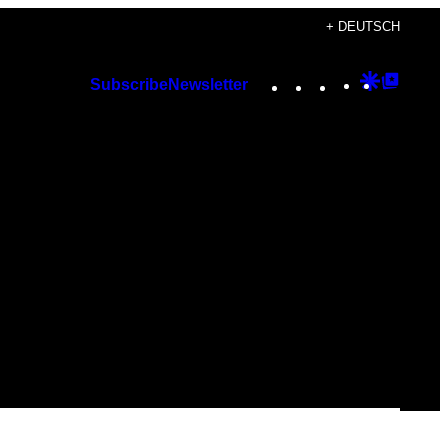
+ DEUTSCH
Instagram
TikTok
YouTube
Google
Googl
Subscribe
Newsletter
Discover
Top
Posts