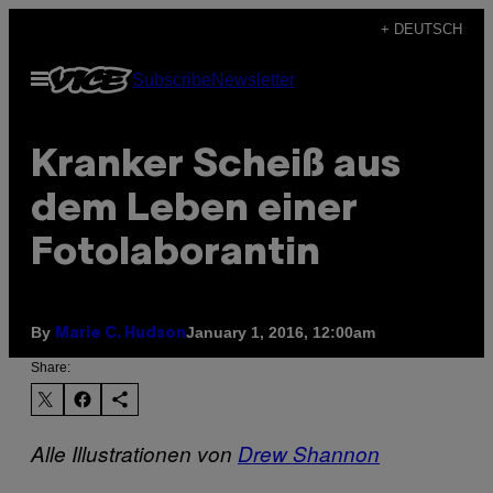
Skip
+ DEUTSCH
to
Open
Subscribe
Newsletter
content
Menu
Kranker Scheiß aus
dem Leben einer
Fotolaborantin
By
January 1, 2016, 12:00am
Marie C. Hudson
Share:
Alle Illustrationen von
Drew Shannon