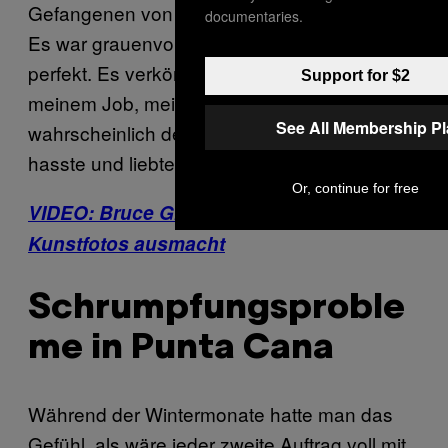
Gefangenen von 2004 interpretieren konnte.
documentaries.
Es war grauenvoll, verstörend und einfach
perfekt. Es verkörperte alles, was ich an
Support for $2
meinem Job, meinem Kaff und
See All Membership P
wahrscheinlich dem ganzen Universum
hasste und liebte.
Or, continue for free
VIDEO: Bruce Gilden weiß, was gute
Kunstfotos ausmacht
Schrumpfungsproble
me in Punta Cana
Während der Wintermonate hatte man das
Gefühl, als wäre jeder zweite Auftrag voll mit