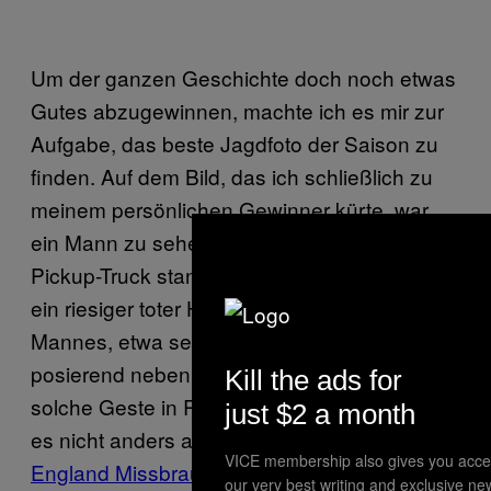
Um der ganzen Geschichte doch noch etwas
Gutes abzugewinnen, machte ich es mir zur
Aufgabe, das beste Jagdfoto der Saison zu
finden. Auf dem Bild, das ich schließlich zu
meinem persönlichen Gewinner kürte, war
ein Mann zu sehen, der neben seinem
Pickup-Truck stand, auf dessen Ladefläche
ein riesiger toter Hirsch lag. Der Sohn des
Mannes, etwa sechs Jahre alt, stand
posierend neben dem Truck und machte eine
Kill the ads for
solche Geste in Richtung Hirsch, dass man
just $2 a month
es nicht anders als Tribut an die
Lynndie
VICE membership also gives you acce
England Missbrauchsfotos
mit den irakischen
our very best writing and exclusive ne