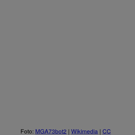
Foto:
MGA73bot2
|
Wikimedia
|
CC