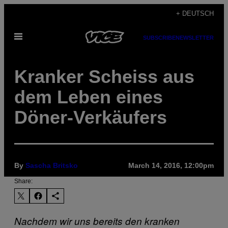
Skip
+ DEUTSCH
to
Open
content
SUBSCRIBE
NEWSLETTER
Menu
Kranker Scheiss aus
dem Leben eines
Döner-Verkäufers
By
Sascha Britsko
March 14, 2016, 12:00pm
Share:
Nachdem wir uns bereits den kranken