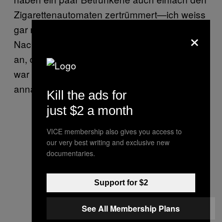
Zigarettenautomaten zertrümmert—ich weiss
gar nicht genau wieso. Ich habe das erst im
×
Nachhinein mitbekommen. Aber ich nehme
an, dass ihre Zigarettenmarke ausverkauft
war oder der Automat das Geld nicht
annahm.
Kill the ads for
just $2 a month
VICE membership also gives you access to
our very best writing and exclusive new
documentaries.
Support for $2
See All Membership Plans