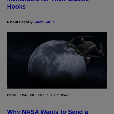
Hooks
6 hours ago
By
Caleb Catlin
PHOTO: NASA; DR PIXEL / GETTY IMAGES
Why NASA Wants to Send a