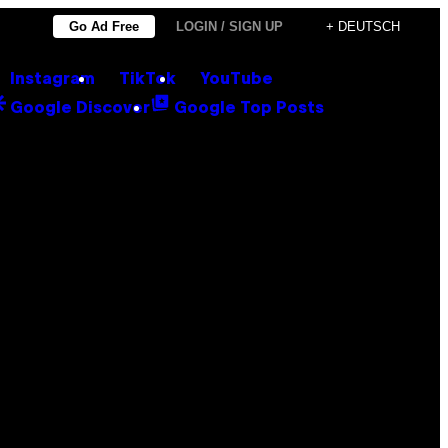
Go Ad Free
LOGIN / SIGN UP
+ DEUTSCH
Instagram
TikTok
YouTube
Google Discover
Google Top Posts