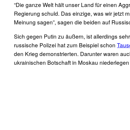
“Die ganze Welt hält unser Land für einen Agg
Regierung schuld. Das einzige, was wir jetzt m
Meinung sagen”, sagen die beiden auf Russis
Sich gegen Putin zu äußern, ist allerdings seh
russische Polizei hat zum Beispiel schon
Taus
den Krieg demonstrierten. Darunter waren au
ukrainischen Botschaft in Moskau niederlegen 