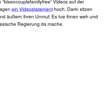
“bisexcouplefamilyfree” Videos auf der
 Tagen
ein Videostatement
hoch. Darin sitzen
und äußern ihren Unmut: Es tue ihnen weh und
russische Regierung da mache.