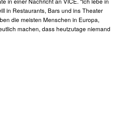
 in einer Nachricht an VICE. “Ich lebe in
will in Restaurants, Bars und ins Theater
leben die meisten Menschen in Europa,
deutlich machen, dass heutzutage niemand