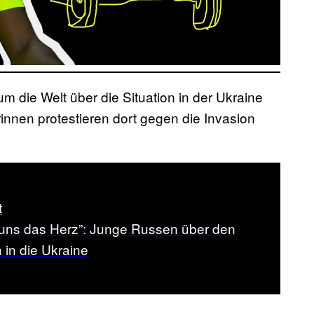
 die Welt über die Situation in der Ukraine
innen protestieren dort gegen die Invasion
t
t uns das Herz”: Junge Russen über den
 in die Ukraine