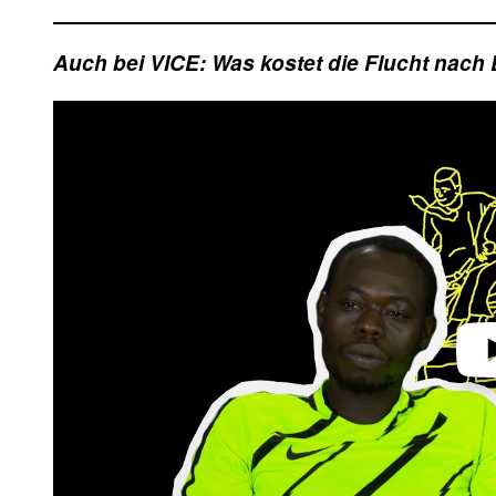
Auch bei VICE: Was kostet die Flucht nach
Play 