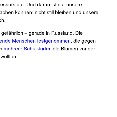
ressorstaat. Und daran ist nur unsere
achen können: nicht still bleiben und unsere
ch.
r gefährlich – gerade in Russland. Die
ende Menschen festgenommen
, die gegen
ch
mehrere Schulkinder
, die Blumen vor der
wollten.