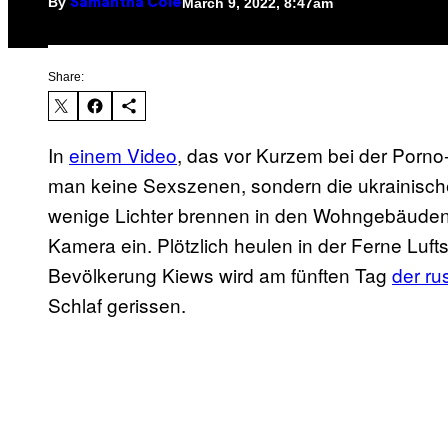
By
March 9, 2022, 8:47am
Samantha Cole
Share:
In
einem Video
, das vor Kurzem bei der Porno
man keine Sexszenen, sondern die ukrainisc
wenige Lichter brennen in den Wohngebäuden. Di
Kamera ein. Plötzlich heulen in der Ferne Luft
Bevölkerung Kiews wird am fünften Tag
der ru
Schlaf gerissen.