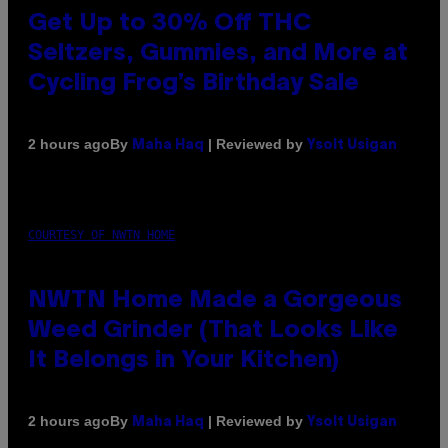
Get Up to 30% Off THC
Seltzers, Gummies, and More at
Cycling Frog’s Birthday Sale
By
| Reviewed by
2 hours ago
Maha Haq
Ysolt Usigan
COURTESY OF NWTN HOME
NWTN Home Made a Gorgeous
Weed Grinder (That Looks Like
It Belongs in Your Kitchen)
By
| Reviewed by
2 hours ago
Maha Haq
Ysolt Usigan