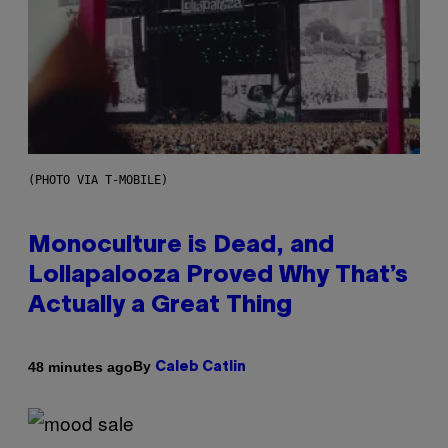
(PHOTO VIA T-MOBILE)
Monoculture is Dead, and
Lollapalooza Proved Why That’s
Actually a Great Thing
By
48 minutes ago
Caleb Catlin