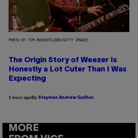
PHOTO BY TIM MOSENFELDER/GETTY IMAGES
The Origin Story of Weezer Is
Honestly a Lot Cuter Than I Was
Expecting
By
1 hour ago
Stephen Andrew Galiher
MORE