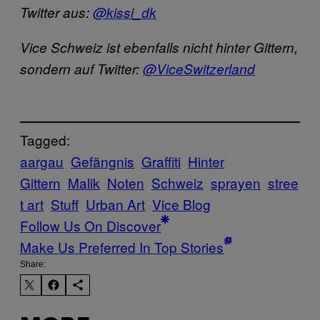
Twitter aus:
@kissi_dk
Vice Schweiz ist ebenfalls nicht hinter Gittern,
sondern auf Twitter:
@ViceSwitzerland
Tagged:
aargau
Gefängnis
Graffiti
Hinter
Gittern
Malik
Noten
Schweiz
sprayen
stree
t art
Stuff
Urban Art
Vice Blog
Follow Us On Discover
Make Us Preferred In Top Stories
Share: