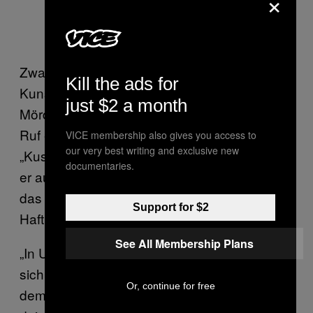
×
Zwangsweise stellt sich die Frage: Warum
Kill the ads for
Kunst für Häftlinge? Für
Verbrecher
? Für
just $2 a month
Mörder und Pädophile gar? Wenn Direktor
Ruf ein Reizwort kennt, dann ist es
VICE membership also gives you access to
our very best writing and exclusive new
„Kuscheljustiz”. Bei unserem Rundgang weist
documentaries.
er auf die dünnen Schaumstoff-Matratzen hin,
das Metallgitter darunter und auf die
Support for $2
Haftbedingungen.
See All Membership Plans
„In Untersuchungshaft, und darin befinden
sich die meisten hier, gibt es eine Stunde auf
Or, continue for free
dem Hof”, erklärt Ruf, „ansonsten bist du in