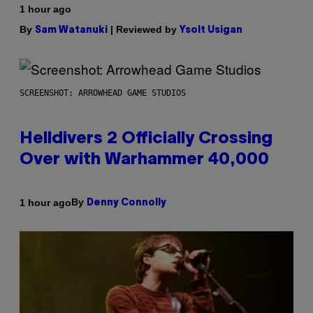
1 hour ago
By
| Reviewed by
Sam Watanuki
Ysolt Usigan
SCREENSHOT: ARROWHEAD GAME STUDIOS
Helldivers 2 Officially Crossing
Over with Warhammer 40,000
By
1 hour ago
Denny Connolly