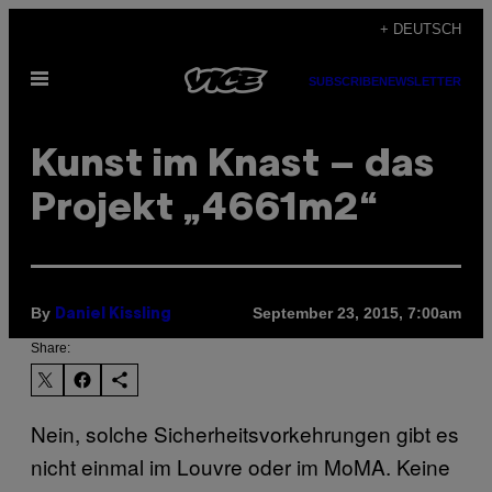
Skip
+ DEUTSCH
to
Open
content
SUBSCRIBE
NEWSLETTER
Menu
Kunst im Knast – das
Projekt „4661m2“
By
September 23, 2015, 7:00am
Daniel Kissling
Share:
Nein, solche Sicherheitsvorkehrungen gibt es
nicht einmal im Louvre oder im MoMA. Keine