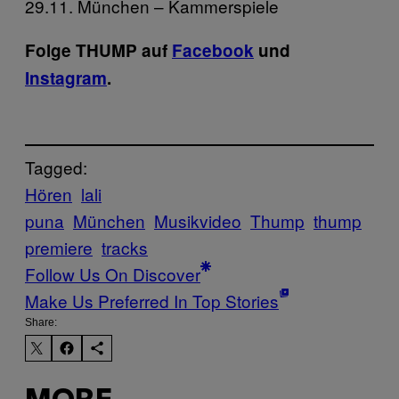
29.11. München – Kammerspiele
Folge THUMP auf
Facebook
und
Instagram
.
Tagged:
Hören
lali
puna
München
Musikvideo
Thump
thump
premiere
tracks
Follow Us On Discover
Make Us Preferred In Top Stories
Share: