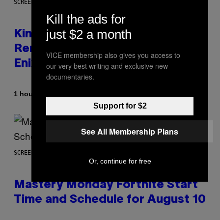
SCREENSHOT: SQUARE ENIX
Kill the ads for
just $2 a month
Kingdom Hearts 4 Release Date
Remains a Mystery After Square
VICE membership also gives you access to
Enix Financial Report
our very best writing and exclusive new
documentaries.
By
1 hour ago
Brent Koepp
Support for $2
See All Membership Plans
SCREENSHOT: EPIC GAMES
Or, continue for free
Mastery Monday Fortnite Start
Time and Schedule for August 10