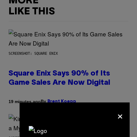
MORE
LIKE THIS
SCREENSHOT: SQUARE ENIX
Square Enix Says 90% of Its
Game Sales Are Now Digital
By
19 minutes ago
Brent Koepp
×