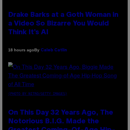
Drake Barks at a Goth Woman in
a Video So Bizarre You Would
Think It’s AI
By
18 hours ago
Caleb Catlin
(PHOTO BY NITRO/GETTY IMAGES)
On This Day 32 Years Ago, The
Notorious B.I.G. Made the