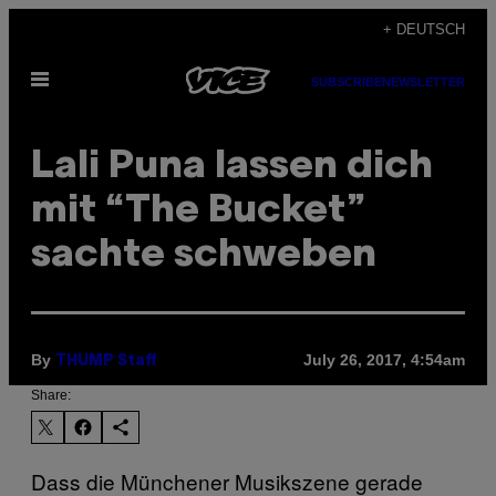
Skip
+ DEUTSCH
to
Open
content
SUBSCRIBE
NEWSLETTER
Menu
Lali Puna lassen dich
mit “The Bucket”
sachte schweben
By
July 26, 2017, 4:54am
THUMP Staff
Share:
Dass die Münchener Musikszene gerade