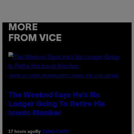
MORE
FROM VICE
(PHOTO BY PEDRO BECERRA/GETTY IMAGES FOR LIVE NATION)
The Weeknd Says He’s No
Longer Going To Retire His
Iconic Moniker
By
17 hours ago
Caleb Catlin