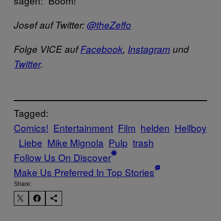
sagen: “Boom!”
Josef auf Twitter:
@theZeffo
Folge VICE auf
Facebook
,
Instagram
und
Twitter
.
Tagged:
Comics!
Entertainment
Film
helden
Hellboy
Liebe
Mike Mignola
Pulp
trash
Follow Us On Discover
Make Us Preferred In Top Stories
Share: