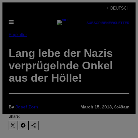
Skip
+ DEUTSCH
to
Open
content
SUBSCRIBE
NEWSLETTER
Menu
Popkultur
Lang lebe der Nazis
verprügelnde Onkel
aus der Hölle!
By
Josef Zorn
March 15, 2018, 6:49am
Share: