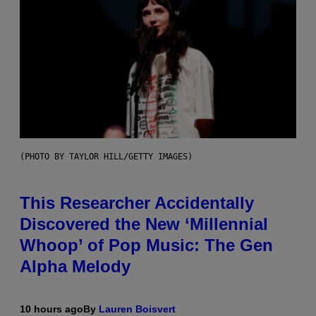
(PHOTO BY TAYLOR HILL/GETTY IMAGES)
This Researcher Accidentally
Discovered the New ‘Millennial
Whoop’ of Pop Music: The Gen
Alpha Melody
10 hours ago
By
Lauren Boisvert