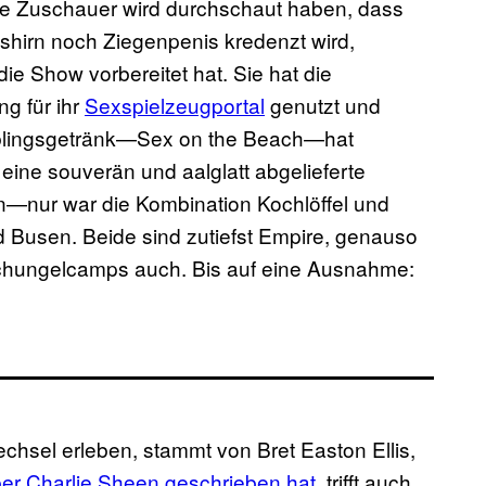
ste Zuschauer wird durchschaut haben, dass
hirn noch Ziegenpenis kredenzt wird,
ie Show vorbereitet hat. Sie hat die
g für ihr
Sexspielzeugportal
genutzt und
ieblingsgetränk—Sex on the Beach—hat
 eine souverän und aalglatt abgelieferte
en—nur war die Kombination Kochlöffel und
d Busen. Beide sind zutiefst Empire, genauso
schungelcamps auch. Bis auf eine Ausnahme:
chsel erleben, stammt von Bret Easton Ellis,
er Charlie Sheen geschrieben hat
, trifft auch