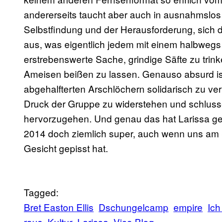
andererseits taucht aber auch in ausnahmslos j
Selbstfindung und der Herausforderung, sich d
aus, was eigentlich jedem mit einem halbwegs in
erstrebenswerte Sache, grindige Säfte zu trin
Ameisen beißen zu lassen. Genauso absurd is
abgehalfterten Arschlöchern solidarisch zu ve
Druck der Gruppe zu widerstehen und schlus
hervorzugehen. Und genau das hat Larissa 
2014 doch ziemlich super, auch wenn uns am 
Gesicht gepisst hat.
Tagged:
Bret Easton Ellis
Dschungelcamp
empire
Ich
raus
Kultur
Larissa
Vice Blog