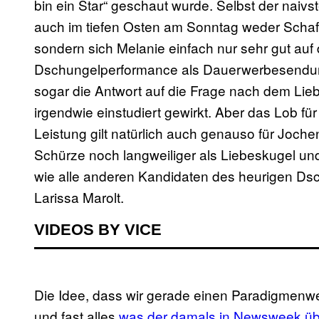
bin ein Star“ geschaut wurde. Selbst der naiv
auch im tiefen Osten am Sonntag weder Schafs
sondern sich Melanie einfach nur sehr gut auf d
Dschungelperformance als Dauerwerbesendun
sogar die Antwort auf die Frage nach dem L
irgendwie einstudiert gewirkt. Aber das Lob für
Leistung gilt natürlich auch genauso für Joch
Schürze noch langweiliger als Liebeskugel un
wie alle anderen Kandidaten des heurigen D
Larissa Marolt.
VIDEOS BY VICE
Die Idee, dass wir gerade einen Paradigmenwe
und fast alles
was der damals in Newsweek üb