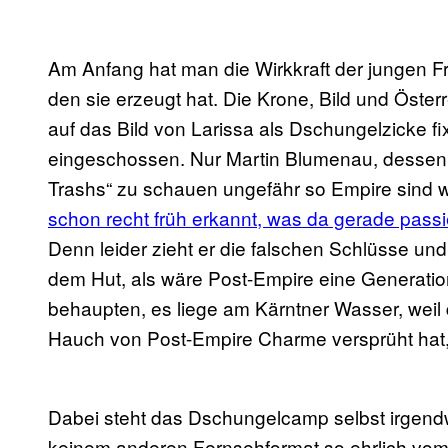
Am Anfang hat man die Wirkkraft der jungen F
den sie erzeugt hat. Die Krone, Bild und Öste
auf das Bild von Larissa als Dschungelzicke fix
eingeschossen. Nur Martin Blumenau, dessen 
Trashs“ zu schauen ungefähr so Empire sind wi
schon recht früh erkannt, was da gerade passi
Denn leider zieht er die falschen Schlüsse und
dem Hut, als wäre Post-Empire eine Generatio
behaupten, es liege am Kärntner Wasser, weil d
Hauch von Post-Empire Charme versprüht hat,
Dabei steht das Dschungelcamp selbst irgendwi
keinem anderen Fernsehformat so ehrlich vom 