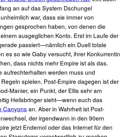
Anfang an auf das System Dschungel
unheimlich war, dass sie immer von
ungen gesprochen haben, von denen die
 einem ausgeglichen Konto. Erst im Laufe der
 gerade passiert—nämlich ein Duell totale
es so wie Gaby versucht, ihrer Konkurrentin
en, dass nichts mehr Empire ist als das.
de aufrechterhalten werden muss und
n Regeln spielen. Post-Empire dagegen ist der
d-Manier, ein Punkt, der Ellis sehr am
hzeitig Heilsbringer sieht—wenn euch das
e Canyons
an. Aber in Wahrheit ist Post-
menwechsel, der irgendwann in den 90ern
e jetzt Endemol oder das Internet für den
n Starsytems verantwortlich zu machen.