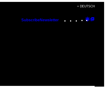
+ DEUTSCH
Instagram
TikTok
YouTube
Google
Googl
Subscribe
Newsletter
Discover
Top
Posts