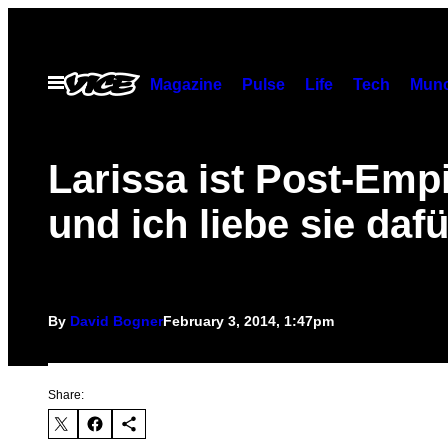
Skip
to
content
Open
Magazine
Pulse
Life
Tech
Munc
Menu
Larissa ist Post-Emp
und ich liebe sie dafü
By
David Bogner
February 3, 2014, 1:47pm
Share: