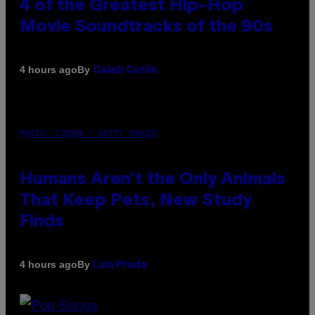
4 of the Greatest Hip-Hop
Movie Soundtracks of the 90s
By
4 hours ago
Caleb Catlin
PHOTO: IJDEMA / GETTY IMAGES
Humans Aren’t the Only Animals
That Keep Pets, New Study
Finds
By
4 hours ago
Luis Prada