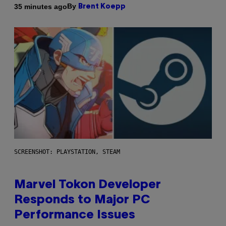
By
35 minutes ago
Brent Koepp
SCREENSHOT: PLAYSTATION, STEAM
Marvel Tokon Developer
Responds to Major PC
Performance Issues