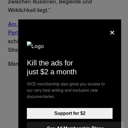
zwischen Illusionen, Begierde und
Wirklichkeit liegt.”
Am 23. April findet in Wien auch die Release
×
Party statt
—und zwar im Queen Club, dem
schönen Puff an der U-Bahn-Station Alser
Straße.
Kill the ads for
Markus auf Twitter:
@wurstzombie
just $2 a month
VICE membership also gives you access to
our very best writing and exclusive new
documentaries.
Support for $2