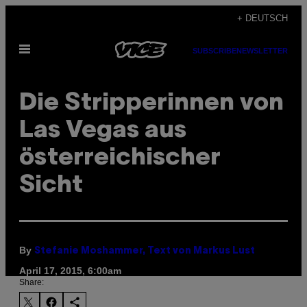
Skip
+ DEUTSCH
to
Open
content
SUBSCRIBE
NEWSLETTER
Menu
Die Stripperinnen von
Las Vegas aus
österreichischer
Sicht
By
Stefanie Moshammer, Text von Markus Lust
April 17, 2015, 6:00am
Share: