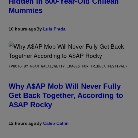
Hidden in 500-Year-Old Chilean
Mummies
10 hours ago
By
Luis Prada
(PHOTO BY NOAM GALAI/GETTY IMAGES FOR TRIBECA FESTIVAL)
Why A$AP Mob Will Never Fully
Get Back Together, According to
A$AP Rocky
12 hours ago
By
Caleb Catlin