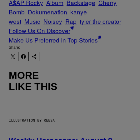
A$AP Rocky
Album
Backstage
Cherry
Bomb
Dokumenation
kanye
west
Music
Noisey
Rap
tyler the creator
Follow Us On Discover
Make Us Preferred In Top Stories
Share:
MORE
LIKE THIS
ILLUSTRATION BY REESA