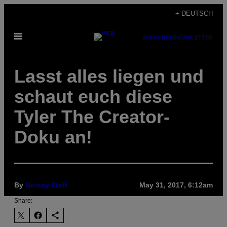
Skip
+ DEUTSCH
to
Open
content
SUBSCRIBE
NEWSLETTER
Menu
Lasst alles liegen und
schaut euch diese
Tyler The Creator-
Doku an!
By
Noisey Staff
May 31, 2017, 6:12am
Share: