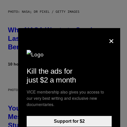
PHOTO: NASA; DR PIXEL / GETTY IMAGES
Why NASA Wants to Send a
×
Laser-Powered Drone Into Caves
Beneath the Moon
10 hours ago
By
Luis Prada
Kill the ads for
just $2 a month
PHOTO: BATUHAN TOKER / GETTY IMAGES
VICE membership also gives you access to
our very best writing and exclusive new
documentaries.
Your Desk Height Could Be
Messing With Your Brain, New
Support for $2
Study Finds