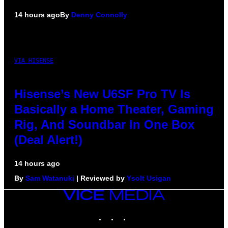
14 hours ago
By
Denny Connolly
VIA HISENSE
Hisense’s New U6SF Pro TV Is
Basically a Home Theater, Gaming
Rig, And Soundbar In One Box
(Deal Alert!)
14 hours ago
By
Sam Watanuki
| Reviewed by
Ysolt Usigan
VICE
MEDIA
INSTAGRAM
TIKTOK
YOUTUBE