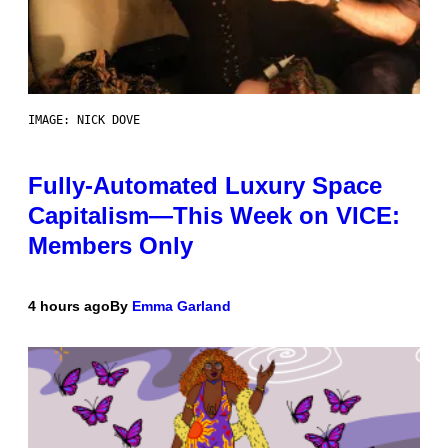
IMAGE: NICK DOVE
Fully-Automated Luxury Space
Capitalism—This Week on VICE:
Members Only
4 hours ago
By
Emma Garland