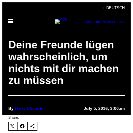
Skip
+ DEUTSCH
to
Open
content
SUBSCRIBE
NEWSLETTER
Menu
Deine Freunde lügen
wahrscheinlich, um
nichts mit dir machen
zu müssen
By
Harry Cheadle
July 5, 2016, 3:00am
Share: