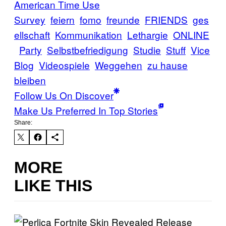
American Time Use
Survey
feiern
fomo
freunde
FRIENDS
ges
ellschaft
Kommunikation
Lethargie
ONLINE
Party
Selbstbefriedigung
Studie
Stuff
Vice
Blog
Videospiele
Weggehen
zu hause
bleiben
Follow Us On Discover
Make Us Preferred In Top Stories
Share:
MORE
LIKE THIS