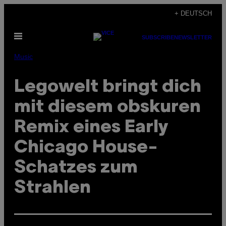
Skip
+ DEUTSCH
to
Open
content
SUBSCRIBE
NEWSLETTER
Menu
Music
Legowelt bringt dich
mit diesem obskuren
Remix eines Early
Chicago House-
Schatzes zum
Strahlen