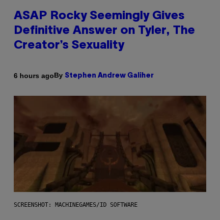
ASAP Rocky Seemingly Gives
Definitive Answer on Tyler, The
Creator’s Sexuality
By
6 hours ago
Stephen Andrew Galiher
SCREENSHOT: MACHINEGAMES/ID SOFTWARE