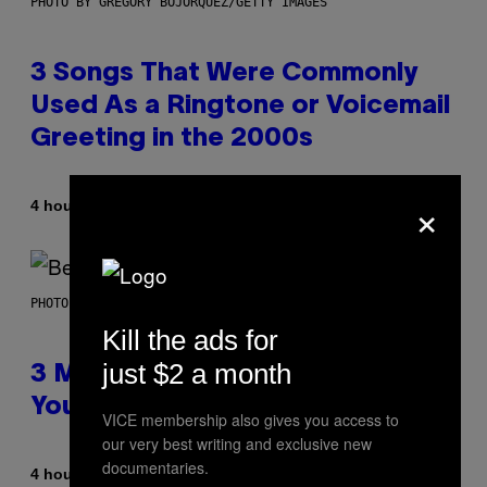
PHOTO BY GREGORY BOJORQUEZ/GETTY IMAGES
3 Songs That Were Commonly
Used As a Ringtone or Voicemail
Greeting in the 2000s
×
By
4 hours ago
Dan Milam
PHOTO BY KEVIN WINTER/GETTY IMAGES FOR RADIO DISNEY
Kill the ads for
just $2 a month
3 Millennial Anthems That Make
You Think of Your Best Friend
VICE membership also gives you access to
our very best writing and exclusive new
documentaries.
By
4 hours ago
Lauren Boisvert