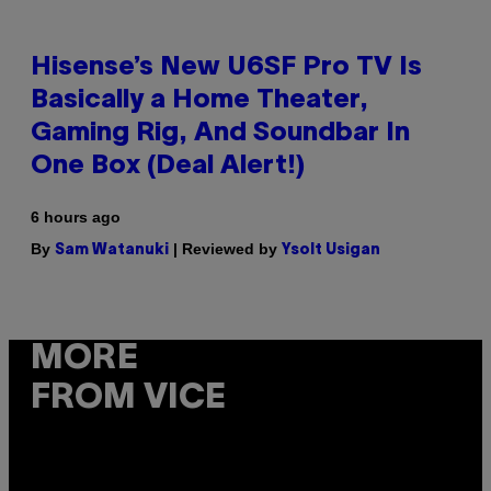
Hisense’s New U6SF Pro TV Is
Basically a Home Theater,
Gaming Rig, And Soundbar In
One Box (Deal Alert!)
6 hours ago
By
| Reviewed by
Sam Watanuki
Ysolt Usigan
MORE
FROM VICE