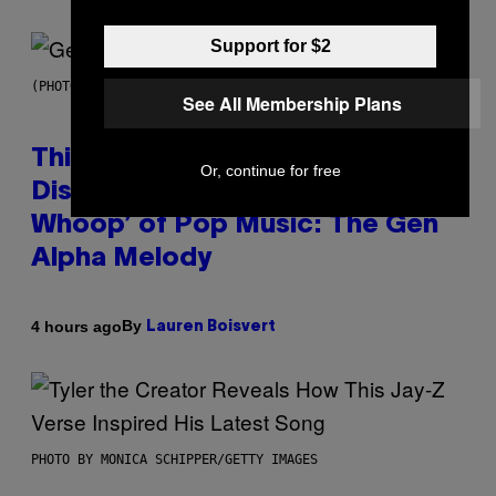
Support for $2
(PHOTO BY TAYLOR HILL/GETTY IMAGES)
See All Membership Plans
This Researcher Accidentally
Or, continue for free
Discovered the New ‘Millennial
Whoop’ of Pop Music: The Gen
Alpha Melody
By
4 hours ago
Lauren Boisvert
PHOTO BY MONICA SCHIPPER/GETTY IMAGES