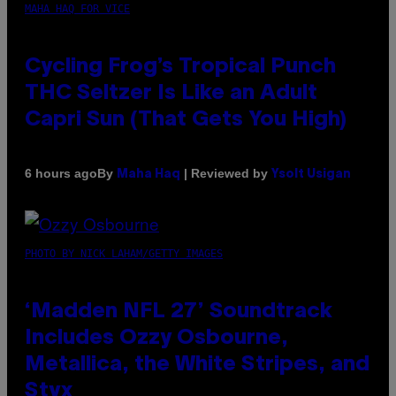
MAHA HAQ FOR VICE
Cycling Frog’s Tropical Punch
THC Seltzer Is Like an Adult
Capri Sun (That Gets You High)
By
| Reviewed by
6 hours ago
Maha Haq
Ysolt Usigan
PHOTO BY NICK LAHAM/GETTY IMAGES
‘Madden NFL 27’ Soundtrack
Includes Ozzy Osbourne,
Metallica, the White Stripes, and
Styx