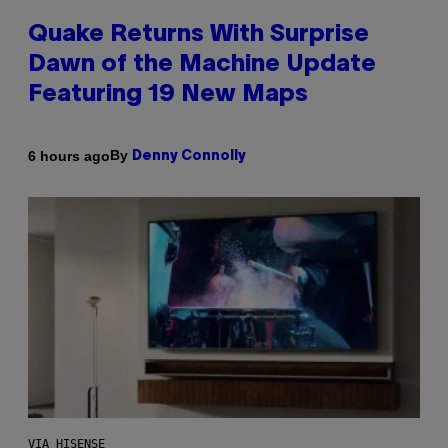
Quake Returns With Surprise
Dawn of the Machine Update
Featuring 19 New Maps
By
6 hours ago
Denny Connolly
VIA HISENSE