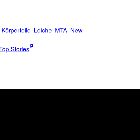
Körperteile
Leiche
MTA
New
Top Stories