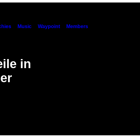
hies
Music
Waypoint
Members
ile in
er