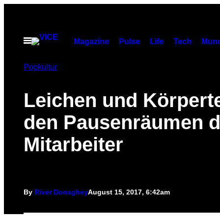
Skip
to
content
Open
Magazine
Pulse
Life
Tech
Munc
Menu
Popkultur
Leichen und Körperte
den Pausenräumen d
Mitarbeiter
By
River Donaghey
August 15, 2017, 6:42am