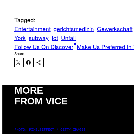
Tagged:
Entertainment
gerichtsmedizin
Gewerkschaft
York
subway
tot
Unfall
Follow Us On Discover
Make Us Preferred In 
Share:
MORE
FROM VICE
PHOTO: PIXELSEFFECT / GETTY IMAGES