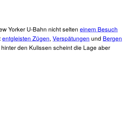
 New Yorker U-Bahn nicht selten
einem Besuch
t
entgleisten Zügen
,
Verspätungen
und
Bergen
 hinter den Kulissen scheint die Lage aber