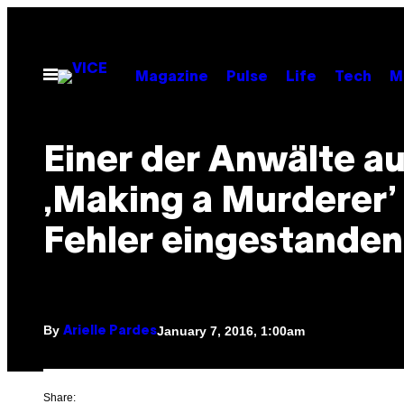
Skip
to
content
Open
Magazine
Pulse
Life
Tech
M
Menu
Einer der Anwälte a
‚Making a Murderer’
Fehler eingestanden
By
January 7, 2016, 1:00am
Arielle Pardes
Share: