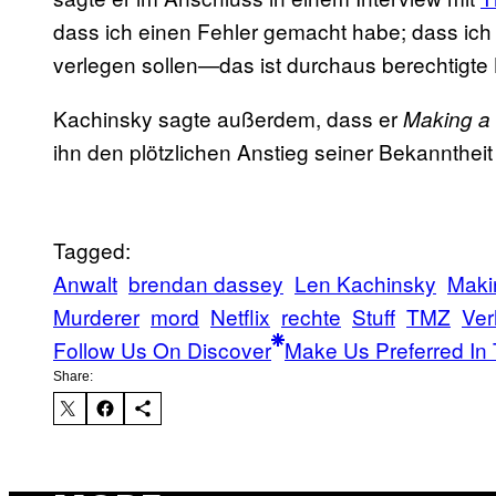
dass ich einen Fehler gemacht habe; dass ich
verlegen sollen—das ist durchaus berechtigte Kr
Kachinsky sagte außerdem, dass er
Making a
ihn den plötzlichen Anstieg seiner Bekannthei
Tagged:
Anwalt
brendan dassey
Len Kachinsky
Maki
Murderer
mord
Netflix
rechte
Stuff
TMZ
Ver
Follow Us On Discover
Make Us Preferred In 
Share: