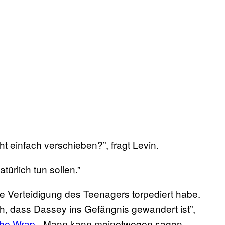
t einfach verschieben?”, fragt Levin.
türlich tun sollen.”
ie Verteidigung des Teenagers torpediert habe.
ich, dass Dassey ins Gefängnis gewandert ist”,
he Wrap
. „Mann kann meinetwegen sagen,