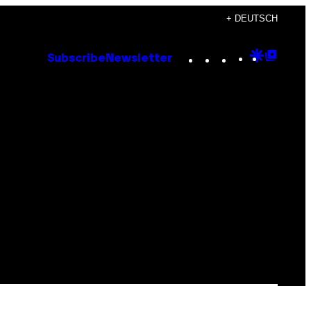
+ DEUTSCH
Instagram
TikTok
YouTube
Google
Goog
Subscribe
Newsletter
Discove
Top
Posts