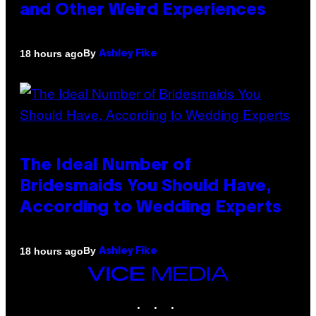
and Other Weird Experiences
By
18 hours ago
Ashley Fike
The Ideal Number of
Bridesmaids You Should Have,
According to Wedding Experts
By
18 hours ago
Ashley Fike
VICE
MEDIA
INSTAGRAM
TIKTOK
YOUTUBE