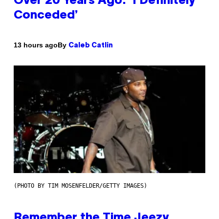
Over 20 Years Ago: ‘I Definitely
Conceded’
By
13 hours ago
Caleb Catlin
(PHOTO BY TIM MOSENFELDER/GETTY IMAGES)
Remember the Time Jeezy