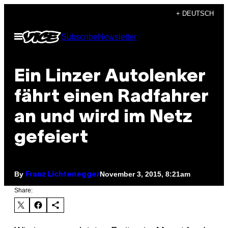
Skip
+ DEUTSCH
to
Open
Subscribe
Newsletter
content
Menu
Ein Linzer Autolenker
fährt einen Radfahrer
an und wird im Netz
gefeiert
By
November 3, 2015, 8:21am
Franz Lichtenegger
Share: