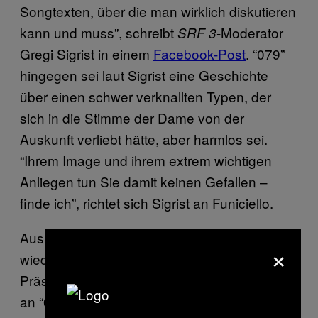
Songtexten, über die man wirklich diskutieren
kann und muss”, schreibt
-Moderator
SRF 3
Gregi Sigrist in einem
Facebook-Post
. “079”
hingegen sei laut Sigrist eine Geschichte
über einen schwer verknallten Typen, der
sich in die Stimme der Dame von der
Auskunft verliebt hätte, aber harmlos sei.
“Ihrem Image und ihrem extrem wichtigen
Anliegen tun Sie damit keinen Gefallen –
finde ich”, richtet sich Sigrist an Funiciello.
Aus ganz anderen Rohren schiesst
×
wiederum einmal mehr die
Junge SVP
. Ihr
Präsident Nils Fiechter sieht Funiciellos Kritik
an “079” als direkten Angriff auf alle Hörer