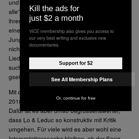
und Fans des Songs. “Die Juso verunglimpft
Kill the ads for
alle”, sagt er gegenüber
. Und ganz
Tele Bärn
just $2 a month
ihrem politischen Stil entsprechend fügt er
einen persönlichen Angriff an: “Wir von der
VICE membership also gives you access to
our very best writing and exclusive new
Jungen SVP fragen uns, ob Frau Funiciello
documentaries.
nicht besser auch auf die letzte Passage des
Liedes hören und sich professionelle Hilfe
Support for $2
suchen sollte. In dem Sinne ‘144 heimer
gseit’.”
See All Membership Plans
Mit der Jungen SVP muss man also auch
Or, continue for free
2018 nicht über Sexismus und Musik reden.
Dafür ist es aber umso begrüssenswerter,
dass Lo & Leduc so konstruktiv mit Kritik
umgehen. Für viele wird es aber wohl eine
Interpretationssache bleiben, ob der Song