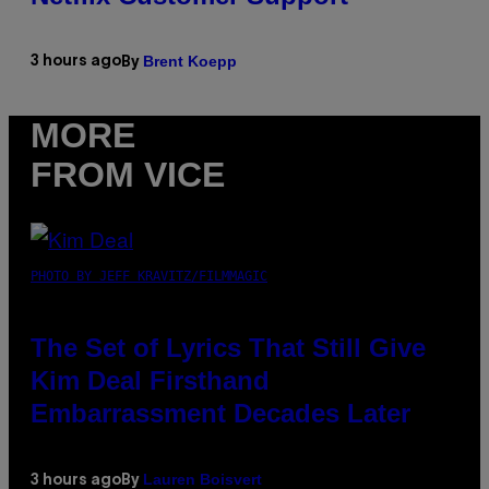
Brent Koepp
3 hours ago
By
MORE
FROM VICE
PHOTO BY JEFF KRAVITZ/FILMMAGIC
The Set of Lyrics That Still Give
Kim Deal Firsthand
Embarrassment Decades Later
Lauren Boisvert
3 hours ago
By