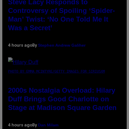
Steve Lacy Responds to
Controversy of Spoiling ‘Spider-
Man’ Twist: ‘No One Told Me It
Was a Secret’
Stephen Andrew Galiher
4 hours ago
By
PHOTO BY EMMA MCINTYRE/GETTY IMAGES FOR SIRIUSXM
2000s Nostalgia Overload: Hilary
Duff Brings Good Charlotte on
Stage at Madison Square Garden
Dan Milam
4 hours ago
By