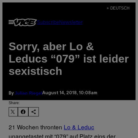
Skip
+ DEUTSCH
to
Open
Subscribe
Newsletter
content
Menu
Sorry, aber Lo &
Leducs “079” ist leider
sexistisch
Julian Riegel
August 14, 2018, 10:08am
By
Share:
21 Wochen thronten
Lo & Leduc
unangetastet mit “079” auf Platz eins der