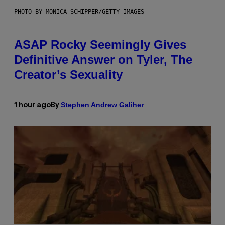
PHOTO BY MONICA SCHIPPER/GETTY IMAGES
ASAP Rocky Seemingly Gives
Definitive Answer on Tyler, The
Creator’s Sexuality
Stephen Andrew Galiher
1 hour ago
By