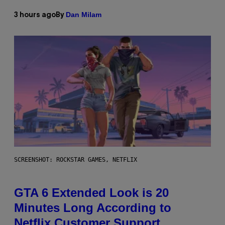
Dan Milam
3 hours ago
By
SCREENSHOT: ROCKSTAR GAMES, NETFLIX
GTA 6 Extended Look is 20
Minutes Long According to
Netflix Customer Support