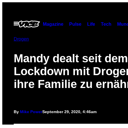
Skip
to
content
Open
Magazine
Pulse
Life
Tech
Munc
Menu
Drogen
Mandy dealt seit dem
Lockdown mit Droge
ihre Familie zu ernäh
By
Mike Power
September 29, 2020, 4:46am