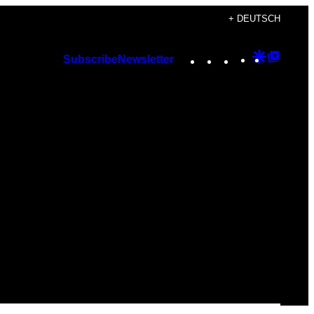
+ DEUTSCH
Instagram
TikTok
YouTube
Google
Googl
Subscribe
Newsletter
Discover
Top
Posts