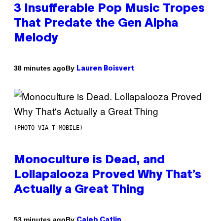
3 Insufferable Pop Music Tropes
That Predate the Gen Alpha
Melody
By
38 minutes ago
Lauren Boisvert
(PHOTO VIA T-MOBILE)
Monoculture is Dead, and
Lollapalooza Proved Why That’s
Actually a Great Thing
By
53 minutes ago
Caleb Catlin