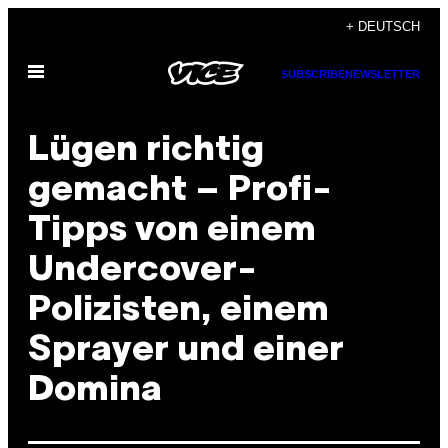
Skip
+ DEUTSCH
to
Open
content
SUBSCRIBE
NEWSLETTER
Menu
Lügen richtig
gemacht – Profi-
Tipps von einem
Undercover-
Polizisten, einem
Sprayer und einer
Domina