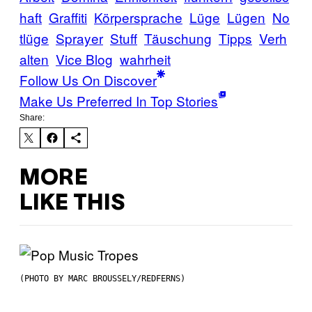
haft
Graffiti
Körpersprache
Lüge
Lügen
No
tlüge
Sprayer
Stuff
Täuschung
Tipps
Verh
alten
Vice Blog
wahrheit
Follow Us On Discover
Make Us Preferred In Top Stories
Share:
MORE
LIKE THIS
(PHOTO BY MARC BROUSSELY/REDFERNS)