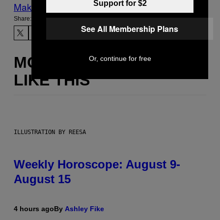
Support for $2
Make Us Preferred In Top Stories
Share:
See All Membership Plans
MORE
Or, continue for free
LIKE THIS
ILLUSTRATION BY REESA
Weekly Horoscope: August 9-
August 15
4 hours ago
By
Ashley Fike