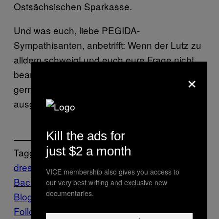
Ostsächsischen Sparkasse.
Und was euch, liebe PEGIDA-
Sympathisanten, anbetrifft: Wenn der Lutz zu
alldem schweigt und euch eure Frage nicht
×
beantworten will, dann übernehmen wir das
gerne für ihn: “Ja, der Lippenstift steht euch
ausgezeichnet.”
Kill the ads for
just $2 a month
Tagged:
dresden
Lutz
VICE membership also gives you access to
Bachmann
News
pegida
Politik
Verrat
Vice
our very best writing and exclusive new
documentaries.
Blog
Follow Us On Discover