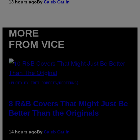
13 hours ago
By
Caleb Catlin
MORE
FROM VICE
(PHOTO BY EBET ROBERTS/REDFERNS)
8 R&B Covers That Might Just Be
Better Than the Originals
14 hours ago
By
Caleb Catlin