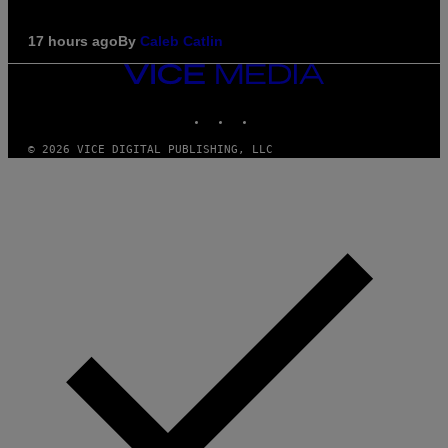
17 hours ago
By
Caleb Catlin
VICE
MEDIA
INSTAGRAM
TIKTOK
YOUTUBE
© 2026 VICE DIGITAL PUBLISHING, LLC