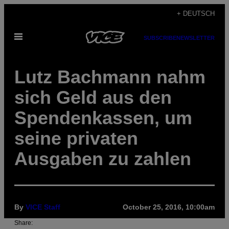
Skip
+ DEUTSCH
to
Open
content
SUBSCRIBE
NEWSLETTER
Menu
Lutz Bachmann nahm
sich Geld aus den
Spendenkassen, um
seine privaten
Ausgaben zu zahlen
By
VICE Staff
October 25, 2016, 10:00am
Share: