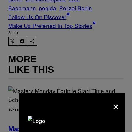
Bachmann
pegida
Polizei Berlin
Follow Us On Discover
Make Us Preferred In Top Stories
Share:
MORE
LIKE THIS
×
SCREENSHOT: EPIC GAMES
Mastery Monday Fortnite Start