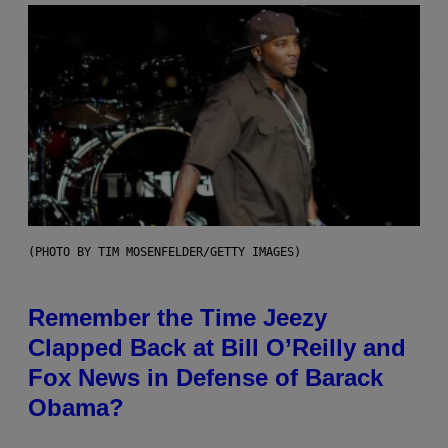
(PHOTO BY TIM MOSENFELDER/GETTY IMAGES)
Remember the Time Jeezy
Clapped Back at Bill O’Reilly and
Fox News in Defense of Barack
Obama?