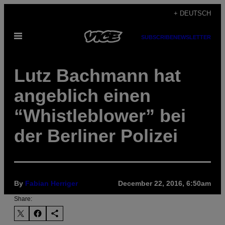
Skip
+ DEUTSCH
to
Open
content
SUBSCRIBE
NEWSLETTER
Menu
Lutz Bachmann hat
angeblich einen
“Whistleblower” bei
der Berliner Polizei
By
Fabian Herriger
December 22, 2016, 6:50am
Share: