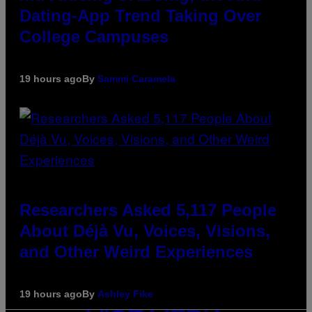
Dating-App Trend Taking Over
College Campuses
19 hours ago
By
Sammi Caramela
Researchers Asked 5,117 People
About Déjà Vu, Voices, Visions,
and Other Weird Experiences
19 hours ago
By
Ashley Fike