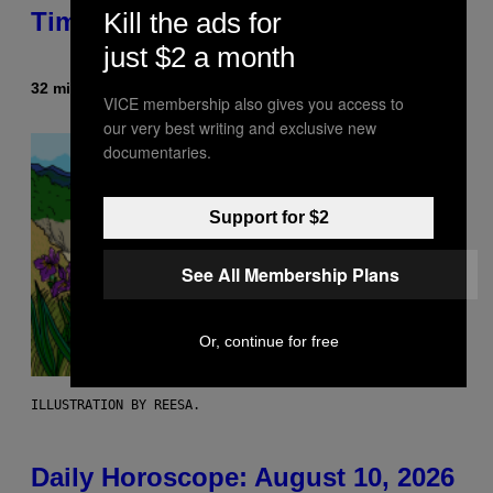
Kill the ads for
Time and Schedule for August 10
just $2 a month
32 minutes ago
By
Brent Koepp
VICE membership also gives you access to
our very best writing and exclusive new
documentaries.
Support for $2
See All Membership Plans
Or, continue for free
ILLUSTRATION BY REESA.
Daily Horoscope: August 10, 2026