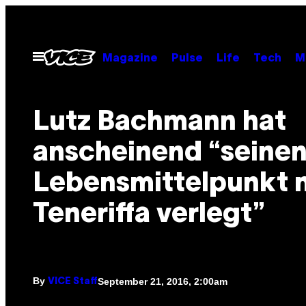
Skip
to
content
Open
Magazine
Pulse
Life
Tech
M
Menu
Lutz Bachmann hat
anscheinend “seine
Lebensmittelpunkt 
Teneriffa verlegt”
By
September 21, 2016, 2:00am
VICE Staff