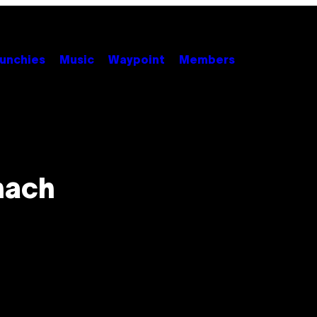
unchies
Music
Waypoint
Members
n
nach