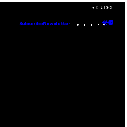
+ DEUTSCH
Instagram
TikTok
YouTube
Google
Goog
Subscribe
Newsletter
Discove
Top
Posts