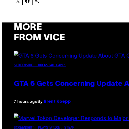
MORE
FROM VICE
SCREENSHOT: ROCKSTAR GAMES
GTA 6 Gets Concerning Update A
By
7 hours ago
Brent Koepp
SCREENSHOT: PLAYSTATION, STEAM