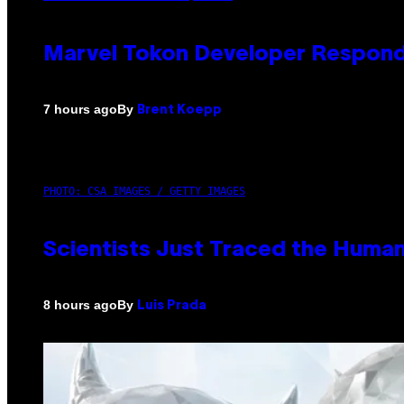
Marvel Tokon Developer Respond
By
7 hours ago
Brent Koepp
PHOTO: CSA IMAGES / GETTY IMAGES
Scientists Just Traced the Huma
By
8 hours ago
Luis Prada