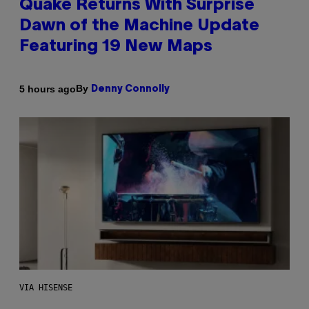
Quake Returns With Surprise
Dawn of the Machine Update
Featuring 19 New Maps
By
5 hours ago
Denny Connolly
VIA HISENSE