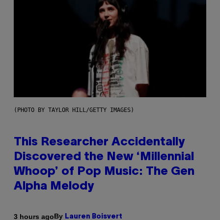
(PHOTO BY TAYLOR HILL/GETTY IMAGES)
This Researcher Accidentally
Discovered the New ‘Millennial
Whoop’ of Pop Music: The Gen
Alpha Melody
By
3 hours ago
Lauren Boisvert