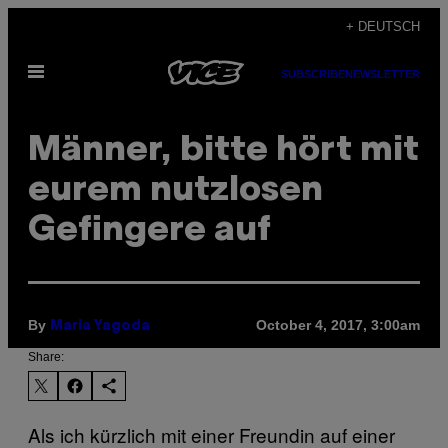
Skip
+ DEUTSCH
to
Open
content
SUBSCRIBE
NEWSLETTER
Menu
Männer, bitte hört mit
eurem nutzlosen
Gefingere auf
By
October 4, 2017, 3:00am
Maria Yagoda
Share:
Als ich kürzlich mit einer Freundin auf einer