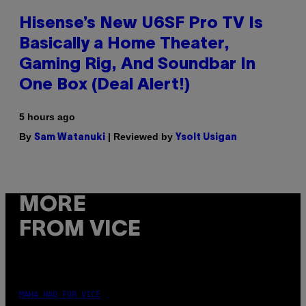
Hisense’s New U6SF Pro TV Is
Basically a Home Theater,
Gaming Rig, And Soundbar In
One Box (Deal Alert!)
5 hours ago
By
| Reviewed by
Sam Watanuki
Ysolt Usigan
MORE
FROM VICE
MAHA HAQ FOR VICE