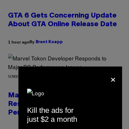
GTA 6 Gets Concerning Update
About GTA Online Release Date
By
1 hour ago
Brent Koepp
×
SCREENSHOT: PLAYSTATION, STEAM
Marvel Tokon Developer
Responds to Major PC
Kill the ads for
Performance Issues
just $2 a month