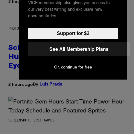
By
2 hours ago
VICE membership also gives you access to
Brent Koepp
our very best writing and exclusive new
documentaries.
PHOTO: CSA IMAGES / GETTY IMAGES
Support for $2
Scientists Just Traced the
See All Membership Plans
Human Eye Back to a Tiny One-
Eyed Creature
Or, continue for free
By
2 hours ago
Luis Prada
SCREENSHOT: EPIC GAMES