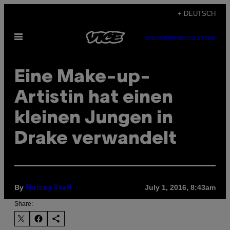
Skip
+ DEUTSCH
to
Open
content
SUBSCRIBE
NEWSLETTER
Menu
Eine Make-up-
Artistin hat einen
kleinen Jungen in
Drake verwandelt
By
July 1, 2016, 8:43am
Noisey Staff
Share: