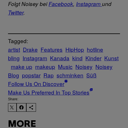
Folgt Noisey bei
Facebook
,
Instagram
und
Twitter
.
Tagged:
artist
Drake
Features
HipHop
hotline
bling
Instagram
Kanada
kind
Kinder
Kunst
make up
makeup
Music
Noisey
Noisey
Blog
popstar
Rap
schminken
Süß
Follow Us On Discover
Make Us Preferred In Top Stories
Share:
MORE