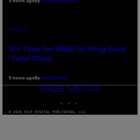
By
5 hours ago
Lauren Boisvert
PHOTO: E!
It’s Time for WWE to Bring Back
‘Total Divas’
By
5 hours ago
Haley Miller
VICE
MEDIA
INSTAGRAM
TIKTOK
YOUTUBE
© 2026 VICE DIGITAL PUBLISHING, LLC