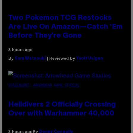
Two Pokemon TCG Restocks
Are Live On Amazon—Catch ‘Em
Before They’re Gone
3 hours ago
By
| Reviewed by
Sam Watanuki
Ysolt Usigan
SCREENSHOT: ARROWHEAD GAME STUDIOS
Helldivers 2 Officially Crossing
Over with Warhammer 40,000
By
3 hours ago
Denny Connolly