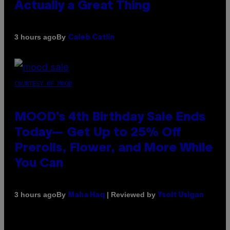
Actually a Great Thing
By
3 hours ago
Caleb Catlin
COURTESY OF MOOD
MOOD’s 4th Birthday Sale Ends
Today— Get Up to 25% Off
Prerolls, Flower, and More While
You Can
By
| Reviewed by
3 hours ago
Maha Haq
Ysolt Usigan