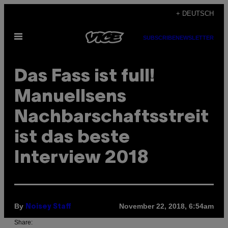
Skip
+ DEUTSCH
to
Open
content
SUBSCRIBE
NEWSLETTER
Menu
Das Fass ist full!
Manuellsens
Nachbarschaftsstreit
ist das beste
Interview 2018
By
November 22, 2018, 6:54am
Noisey Staff
Share: