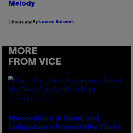
Melody
By
3 hours ago
Lauren Boisvert
MORE
FROM VICE
(PHOTO VIA T-MOBILE)
Monoculture is Dead, and
Lollapalooza Proved Why That’s