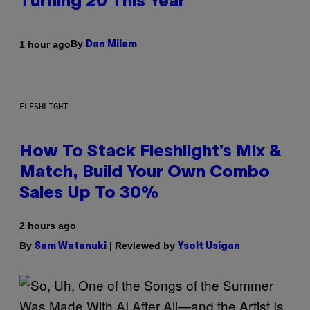
Turning 20 This Year
By
1 hour ago
Dan Milam
FLESHLIGHT
How To Stack Fleshlight’s Mix &
Match, Build Your Own Combo
Sales Up To 30%
2 hours ago
By
| Reviewed by
Sam Watanuki
Ysolt Usigan