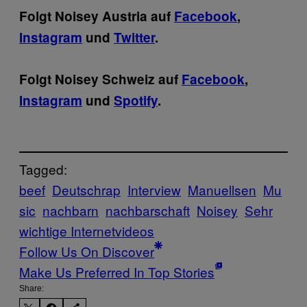
Folgt Noisey Austria auf
Facebook
,
Instagram
und
Twitter
.
Folgt Noisey Schweiz auf
Facebook
,
Instagram
und
Spotify
.
Tagged:
beef
Deutschrap
Interview
Manuellsen
Mu
sic
nachbarn
nachbarschaft
Noisey
Sehr
wichtige Internetvideos
Follow Us On Discover
Make Us Preferred In Top Stories
Share: