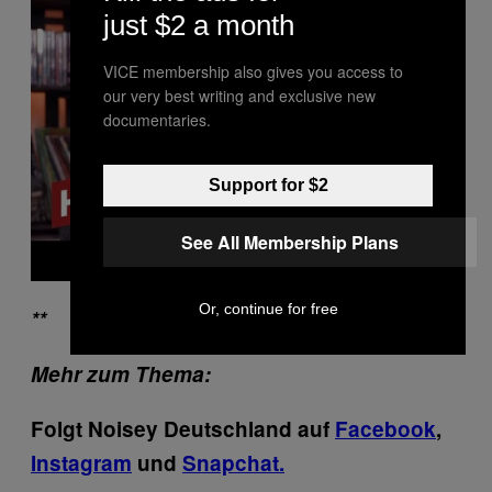
y
just $2 a month
v
i
d
VICE membership also gives you access to
e
our very best writing and exclusive new
o
documentaries.
Support for $2
See All Membership Plans
Or, continue for free
**
Mehr zum Thema:
Folgt Noisey Deutschland auf
Facebook
,
Instagram
und
Snapchat.