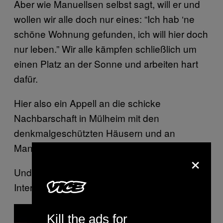
Aber wie Manuellsen selbst sagt, will er und
wollen wir alle doch nur eines: “Ich hab ‘ne
schöne Wohnung gefunden, ich will hier doch
nur leben.” Wir alle kämpfen schließlich um
einen Platz an der Sonne und arbeiten hart
dafür.
Hier also ein Appell an die schicke
Nachbarschaft in Mülheim mit den
denkmalgeschützten Häusern und an
Manuellsen: Leben und leben lassen.
×
Und an alle anderen: Guckt euch dieses
Interview an!
P
l
Kill the ads for
a