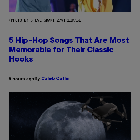
(PHOTO BY STEVE GRANITZ/WIREIMAGE)
5 Hip-Hop Songs That Are Most
Memorable for Their Classic
Hooks
By
9 hours ago
Caleb Catlin