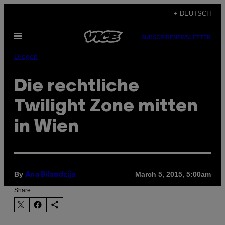
Skip
+ DEUTSCH
to
Open
content
SUBSCRIBE
NEWSLETTER
Menu
Drogen
Die rechtliche
Twilight Zone mitten
in Wien
By
March 5, 2015, 5:00am
Ana Bilandzija
Share: