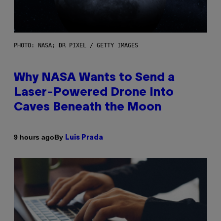
PHOTO: NASA; DR PIXEL / GETTY IMAGES
Why NASA Wants to Send a
Laser-Powered Drone Into
Caves Beneath the Moon
By
9 hours ago
Luis Prada