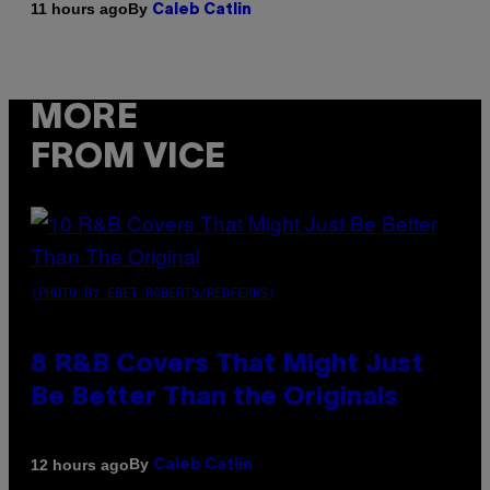
By
11 hours ago
Caleb Catlin
MORE
FROM VICE
(PHOTO BY EBET ROBERTS/REDFERNS)
8 R&B Covers That Might Just
Be Better Than the Originals
By
12 hours ago
Caleb Catlin