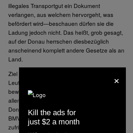
illegales Transportgut ein Dokument
verlangen, aus welchem hervorgeht, was
befördert wird—beschauen dürfen sie die
Ladung jedoch nicht. Das heißt, grob gesagt,
auf der Donau herrschen diesbezüglich
anscheinend komplett andere Gesetze als an
Land.
Ziel seiner Aktion sei primär gewesen, die
×
Leute darauf aufmerksam zu machen und zu
beweisen, dass es funktioniert—und vor
allem den Beweis zu erbringen, dass die
Donau internationales Gewässer sei. Vom
Kill the ads for
BMVIT kam bei Nachfragen allerdings keine
just $2 a month
zufriedenstellende Antwort. Tatsächlich ist