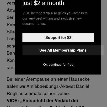
verstanden? Das ist eine polizeiliche
just $2 a month
Anweisung. Ich will Sie nicht mehr ausserhalb
VICE membership also gives you access to
der Bahnhofstrasse sehen!” Da half weder
our very best writing and exclusive new
Presseausweis noch Visitenkarte. Aber für
documentaries.
Bilder hätte man uns an keine bessere
Location zwingen können: Wann fährt sonst
Support for $2
schon ein Wasserwerfer durch das
See All Membership Plans
Bahnhofstrassen-Gewusel aus betuchten
Konsumsüchtigen? Und überall pfiff und
Or, continue for free
rannte es weiter.
Bei einer Atempause an einer Hausecke
trafen wir Antiabtreibungs-Aktivist Daniel
Regli ausserhalb seiner Demo.
VICE: „Entspricht der Verlauf der