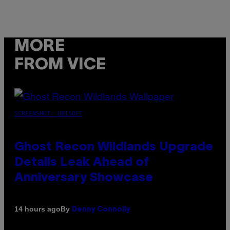
MORE
FROM VICE
SCREENSHOT: UBISOFT
Ghost Recon Wildlands Upgrade
Details Leak Ahead of
Anniversary Showcase
By
14 hours ago
Denny Connolly