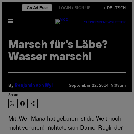
Skip
Go Ad Free
LOGIN / SIGN UP
+ DEUTSCH
to
Open
content
SUBSCRIBE
NEWSLETTER
Menu
Marsch für’s Läbe?
Wasser marsch!
By
September 22, 2014, 5:08am
Benjamin von Wyl
Share:
Mit „Weil Maria hat geboren ist die Welt noch
nicht verloren!” richtete sich Daniel Regli, der