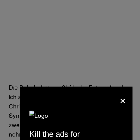
Die Bahnhofstrasse?! Als der Fotograf und
×
ich aus einer Seitenstrasse zurück zu den
Christen spurteten, heischte uns ein
Sympathieträger in Uniform an: „Das ist die
zweite Verwarnung! Beim nächsten Mal
Kill the ads for
nehme ich sie rein. Haben Sie mich