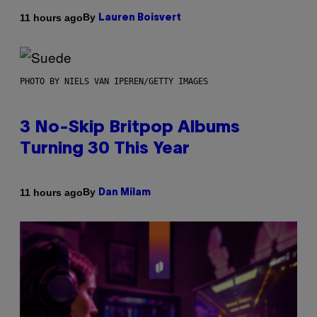
By
11 hours ago
Lauren Boisvert
PHOTO BY NIELS VAN IPEREN/GETTY IMAGES
3 No-Skip Britpop Albums
Turning 30 This Year
By
11 hours ago
Dan Milam