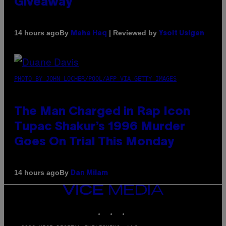
Giveaway
By
| Reviewed by
14 hours ago
Maha Haq
Ysolt Usigan
PHOTO BY JOHN LOCHER/POOL/AFP VIA GETTY IMAGES
The Man Charged in Rap Icon
Tupac Shakur’s 1996 Murder
Goes On Trial This Monday
By
14 hours ago
Dan Milam
VICE
MEDIA
INSTAGRAM
TIKTOK
YOUTUBE