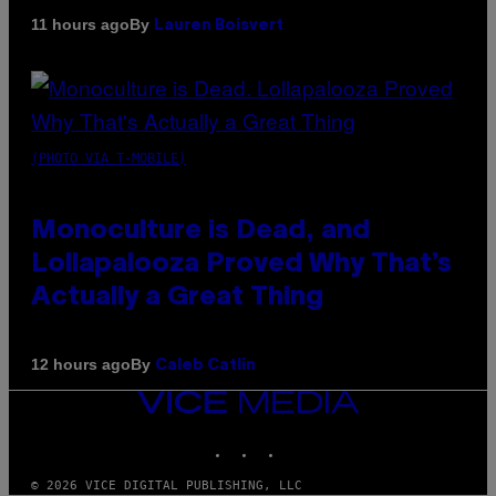
By
11 hours ago
Lauren Boisvert
(PHOTO VIA T-MOBILE)
Monoculture is Dead, and
Lollapalooza Proved Why That’s
Actually a Great Thing
By
12 hours ago
Caleb Catlin
VICE
MEDIA
INSTAGRAM
TIKTOK
YOUTUBE
© 2026 VICE DIGITAL PUBLISHING, LLC