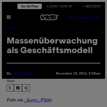
Skip
Go Ad Free
LOGIN / SIGN UP
+ DEUTSCH
to
Open
content
SUBSCRIBE
NEWSLETTER
Menu
Tech
Massenüberwachung
als Geschäftsmodell
By
November 19, 2013, 9:08am
Derek Mead
Share:
Foto via
_bunn_/Flickr