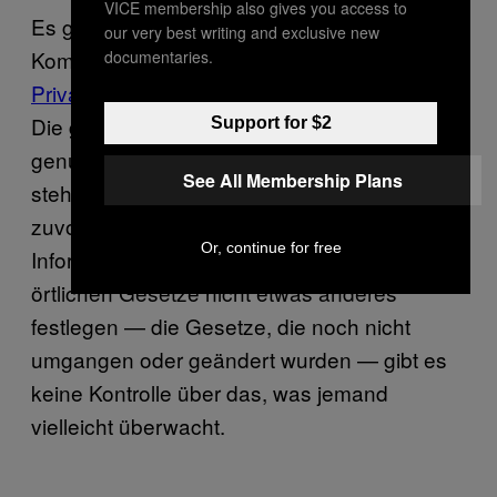
VICE membership also gives you access to
Es gibt einen sehr guten Grund, dass die UN-
our very best writing and exclusive new
Kommissarin, Anfang des Jahres,
documentaries.
Privatsphäre ein Menschenrecht
genannt hat:
Die großen Werkzeuge, die Menschen mit
Support for $2
genug Geld und Netzzugang zur Verfügung
See All Membership Plans
stehen, sind wesentlich besser als jemals
zuvor geeignet, um Zugriff auf private
Or, continue for free
Informationen zu finden. Und wenn die
örtlichen Gesetze nicht etwas anderes
festlegen — die Gesetze, die noch nicht
umgangen oder geändert wurden — gibt es
keine Kontrolle über das, was jemand
vielleicht überwacht.