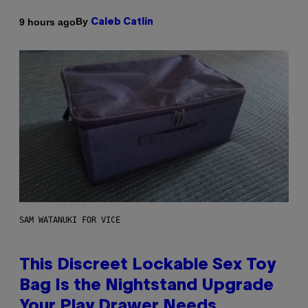
By
9 hours ago
Caleb Catlin
SAM WATANUKI FOR VICE
This Discreet Lockable Sex Toy
Bag Is the Nightstand Upgrade
Your Play Drawer Needs