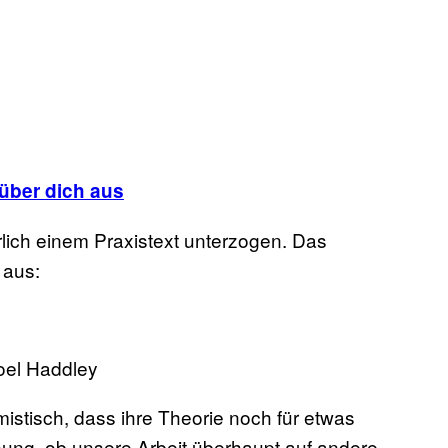
 über dich aus
lich einem Praxistext unterzogen. Das
 aus:
oel Haddley
istisch, dass ihre Theorie noch für etwas
nung, ob unsere Arbeit überhaupt auf andere