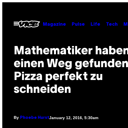
Skip
to
content
Open
Magazine
Pulse
Life
Tech
M
Menu
Mathematiker habe
einen Weg gefunden
Pizza perfekt zu
schneiden
By
January 12, 2016, 5:30am
Phoebe Hurst