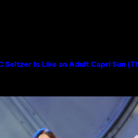
 Seltzer Is Like an Adult Capri Sun (T