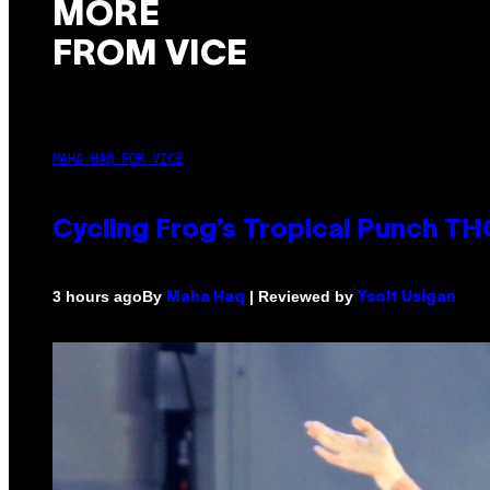
MORE
FROM VICE
MAHA HAQ FOR VICE
Cycling Frog’s Tropical Punch THC
By
| Reviewed by
3 hours ago
Maha Haq
Ysolt Usigan