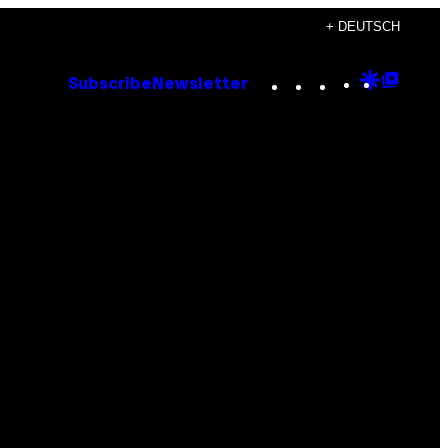
+ DEUTSCH
Instagram
TikTok
YouTube
Google
Goog
Subscribe
Newsletter
Discove
Top
Posts