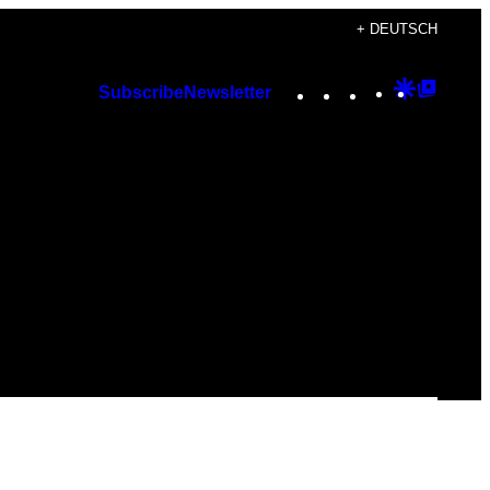
+ DEUTSCH
Instagram
TikTok
YouTube
Google
Googl
Subscribe
Newsletter
Discover
Top
Posts