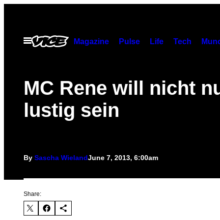
Skip
to
content
Open
Magazine
Pulse
Life
Tech
Munc
Menu
MC Rene will nicht n
lustig sein
By
Sascha Wieland
June 7, 2013, 6:00am
Share: