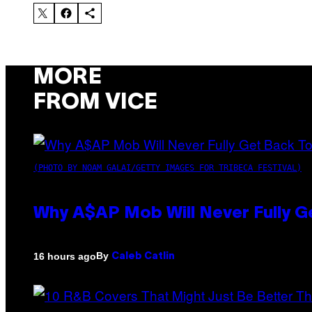
MORE
FROM VICE
(PHOTO BY NOAM GALAI/GETTY IMAGES FOR TRIBECA FESTIVAL)
Why A$AP Mob Will Never Fully G
By
16 hours ago
Caleb Catlin