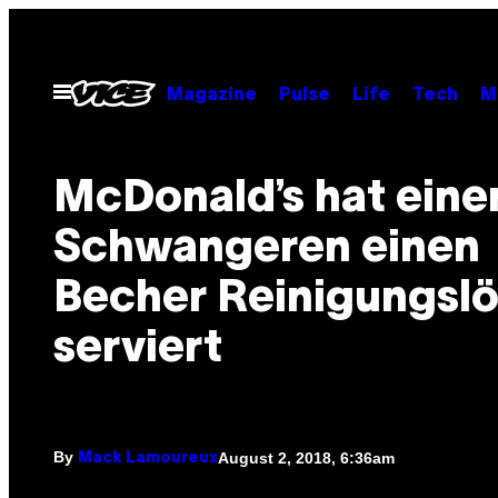
Skip
to
content
Open
Magazine
Pulse
Life
Tech
M
Menu
McDonald’s hat eine
Schwangeren einen
Becher Reinigungsl
serviert
By
August 2, 2018, 6:36am
Mack Lamoureux