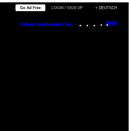
Go Ad Free
LOGIN / SIGN UP
+ DEUTSCH
Instagram
TikTok
YouTube
Google
Goog
Subscribe
Newsletter
Discove
Top
Posts