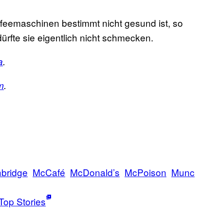
feemaschinen bestimmt nicht gesund ist, so
dürfte sie eigentlich nicht schmecken.
a
.
m
.
hbridge
McCafé
McDonald’s
McPoison
Munc
Top Stories