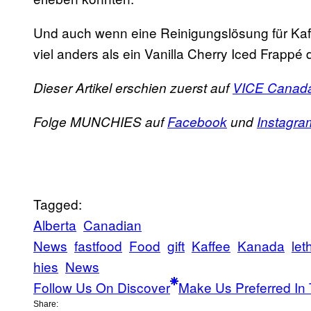
Und auch wenn eine Reinigungslösung für Kaf
viel anders als ein Vanilla Cherry Iced Frappé 
Dieser Artikel erschien zuerst auf
VICE Canad
Folge MUNCHIES auf
Facebook
und
Instagra
Tagged:
Alberta
Canadian
News
fastfood
Food
gift
Kaffee
Kanada
let
hies
News
Follow Us On Discover
Make Us Preferred In 
Share: