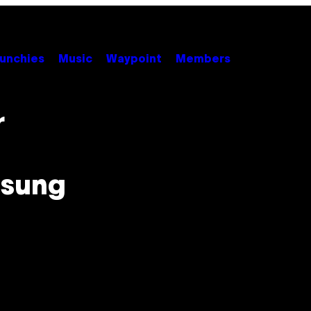
unchies
Music
Waypoint
Members
r
ösung