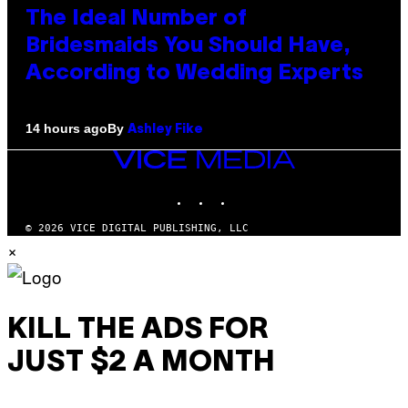
The Ideal Number of
Bridesmaids You Should Have,
According to Wedding Experts
By
14 hours ago
Ashley Fike
VICE
MEDIA
INSTAGRAM
TIKTOK
YOUTUBE
© 2026 VICE DIGITAL PUBLISHING, LLC
×
KILL THE ADS FOR
JUST $2 A MONTH