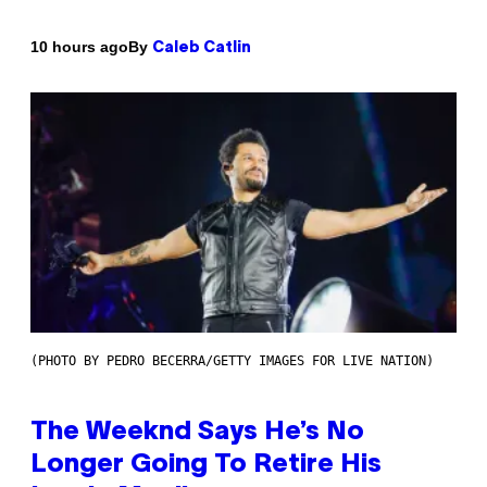
By
10 hours ago
Caleb Catlin
(PHOTO BY PEDRO BECERRA/GETTY IMAGES FOR LIVE NATION)
The Weeknd Says He’s No
Longer Going To Retire His