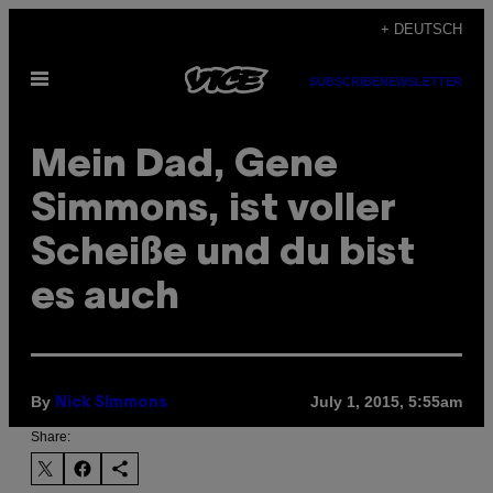
Skip
+ DEUTSCH
to
Open
content
SUBSCRIBE
NEWSLETTER
Menu
Mein Dad, Gene
Simmons, ist voller
Scheiße und du bist
es auch
By
July 1, 2015, 5:55am
Nick SImmons
Share: