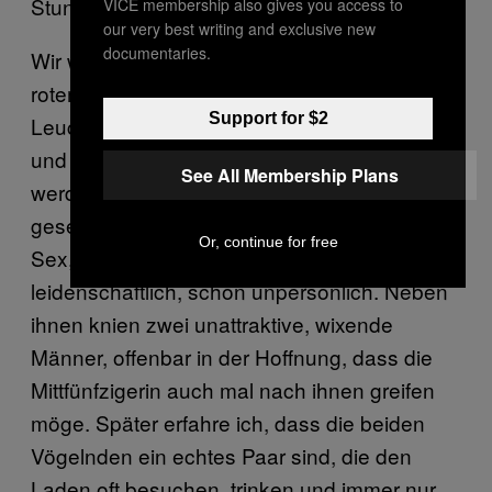
Stunden geöffnet.
VICE membership also gives you access to
our very best writing and exclusive new
documentaries.
Wir werfen einen Blick in eine mit schwarz-
rotem Kunstleder ausgekleidete Nische.
Support for $2
Leuchtende Goa-Trance-Kunst-Bindfäden
und Bilder aus fluoreszierender Farbe
See All Membership Plans
werden mit Schwarzlicht nett in Szene
gesetzt. In der Mitte des Raumes hat ein Paar
Or, continue for free
Sex, Doggy Style, eher aggressiv als
leidenschaftlich, schön unpersönlich. Neben
ihnen knien zwei unattraktive, wixende
Männer, offenbar in der Hoffnung, dass die
Mittfünfzigerin auch mal nach ihnen greifen
möge. Später erfahre ich, dass die beiden
Vögelnden ein echtes Paar sind, die den
Laden oft besuchen, trinken und immer nur