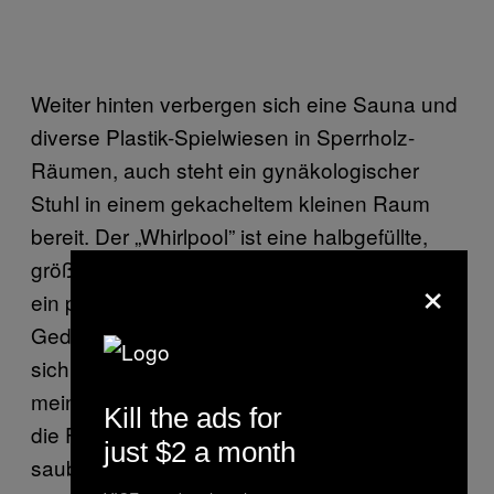
Weiter hinten verbergen sich eine Sauna und
diverse Plastik-Spielwiesen in Sperrholz-
Räumen, auch steht ein gynäkologischer
Stuhl in einem gekacheltem kleinen Raum
bereit. Der „Whirlpool” ist eine halbgefüllte,
größere, handelsübliche Badewanne, die mit
×
ein paar Düsen ausgestattet ist. Bei dem
Gedanken in diese Wanne zu steigen, macht
sich ein Jucken an verschiedenen Stellen
meines Körpers breit. Generell stellen wir uns
Kill the ads for
die Frage, wann dieser Laden mal richtig
just $2 a month
sauber gemacht wird. Immerhin hat er ja 24