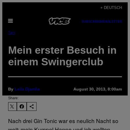
Skip
+ DEUTSCH
to
Open
content
SUBSCRIBE
NEWSLETTER
Menu
Sex
Mein erster Besuch in
einem Swingerclub
By
Leila Djamila
August 30, 2013, 8:00am
Share:
Nach drei Gin Tonic war es neulich Nacht so
weit: mein Kumpel Hanno und ich wollten