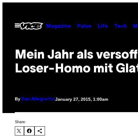
Skip
to
content
Open
Magazine
Pulse
Life
Tech
M
Menu
Mein Jahr als versof
Loser-Homo mit Gla
By
January 27, 2015, 1:00am
Dan Allegretto
Share: