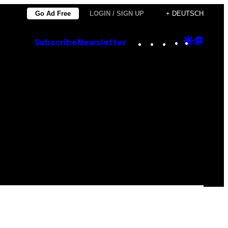
Go Ad Free
LOGIN / SIGN UP
+ DEUTSCH
Instagram
TikTok
YouTube
Google
Goog
Subscribe
Newsletter
Discove
Top
Posts