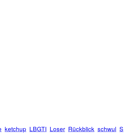
e
ketchup
LBGTI
Loser
Rückblick
schwul
S