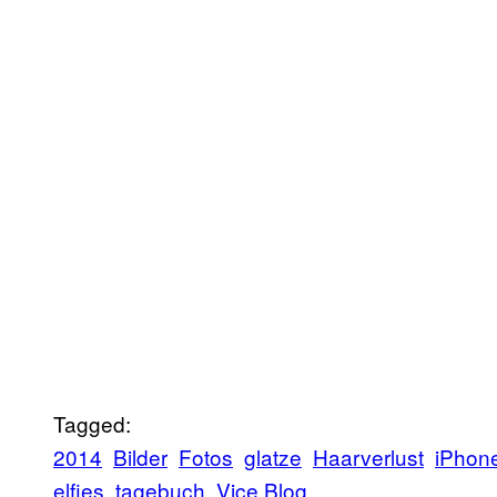
Tagged:
2014
Bilder
Fotos
glatze
Haarverlust
iPhon
elfies
tagebuch
Vice Blog