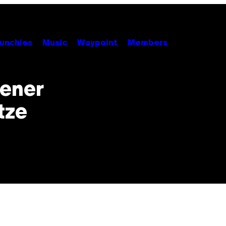
unchies
Music
Waypoint
Members
fener
tze