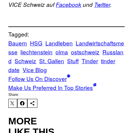
VICE Schweiz auf
Facebook
und
Twitter
.
Tagged:
Bauern
HSG
Landleben
Landwirtschaftsme
sse
liechtenstein
olma
ostschweiz
Russlan
d
Schweiz
St. Gallen
Stuff
Tinder
tinder
date
Vice Blog
Follow Us On Discover
Make Us Preferred In Top Stories
Share:
MORE
LIKE THIS