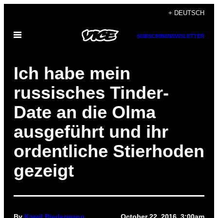
Skip
+ DEUTSCH
to
Open
content
SUBSCRIBE
NEWSLETTER
Menu
Ich habe mein
russisches Tinder-
Date an die Olma
ausgeführt und ihr
ordentliche Stierhoden
gezeigt
By
Kamil Biedermann
October 22, 2016, 3:00am