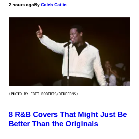
2 hours ago
By
Caleb Catlin
(PHOTO BY EBET ROBERTS/REDFERNS)
8 R&B Covers That Might Just Be
Better Than the Originals