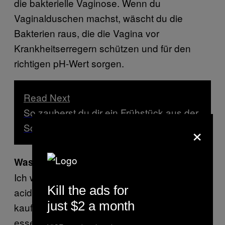
die bakterielle Vaginose. Wenn du
Vaginalduschen machst, wäscht du die
Bakterien raus, die die Vagina vor
Krankheitserregern schützen und für den
richtigen pH-Wert sorgen.
Read Next
So zauberst du dir ein Frühstück aus der
×
Scheide
Was kann man dagegen tun?
Ich würde empfehlen, sich Lactobacillus-
Kill the ads for
acidophilus-Kapseln in der Drogerie zu
just $2 a month
kaufen oder probiotische Joghurtprodukte zu
essen.