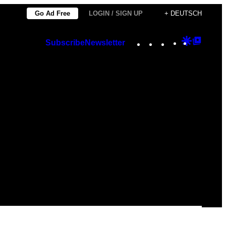
Go Ad Free
LOGIN / SIGN UP
+ DEUTSCH
Instagram
TikTok
YouTube
Google
Googl
Subscribe
Newsletter
Discover
Top
Posts