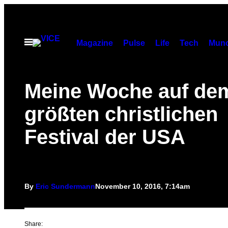
Skip
to
content
Open
Magazine
Pulse
Life
Tech
Munc
Menu
Meine Woche auf de
größten christlichen
Festival der USA
By
Eric Sundermann
November 10, 2016, 7:14am
Share: