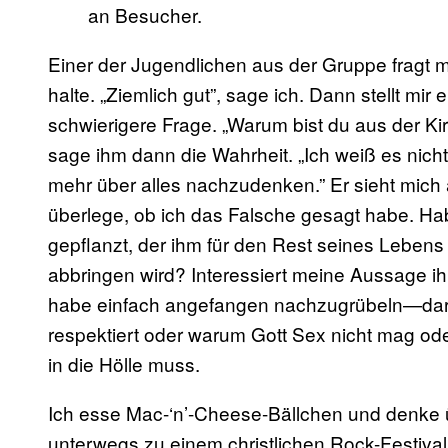
an Besucher.
Einer der Jugendlichen aus der Gruppe fragt 
halte. „Ziemlich gut”, sage ich. Dann stellt mi
schwierigere Frage. „Warum bist du aus der K
sage ihm dann die Wahrheit. „Ich weiß es nich
mehr über alles nachzudenken.” Er sieht mich a
überlege, ob ich das Falsche gesagt habe. Ha
gepflanzt, der ihm für den Rest seines Leben
abbringen wird? Interessiert meine Aussage ih
habe einfach angefangen nachzugrübeln—dar
respektiert oder warum Gott Sex nicht mag od
in die Hölle muss.
Ich esse Mac-‘n’-Cheese-Bällchen und denke 
unterwegs zu einem christlichen Rock-Festival