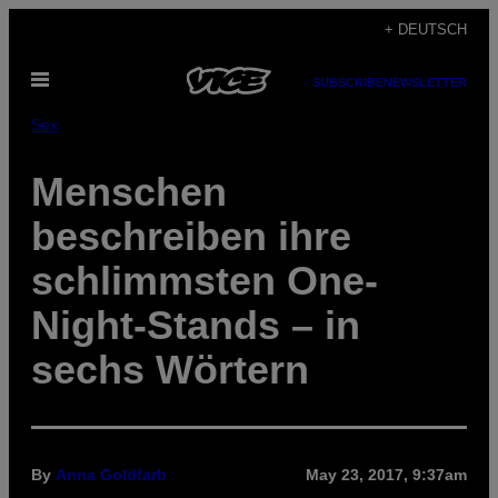
Skip
+ DEUTSCH
to
Open
content
SUBSCRIBE
NEWSLETTER
Menu
Sex
Menschen
beschreiben ihre
schlimmsten One-
Night-Stands – in
sechs Wörtern
By
Anna Goldfarb
May 23, 2017, 9:37am