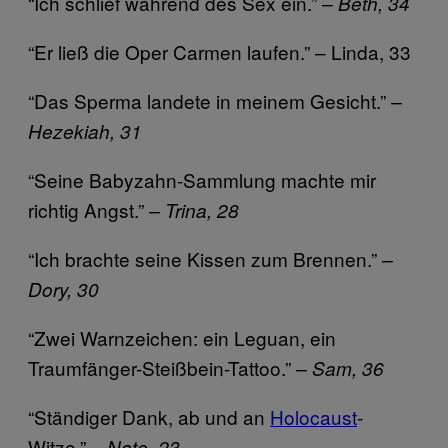
“Ich schlief während des Sex ein.”
– Beth, 34
“Er ließ die Oper Carmen laufen.” – Linda, 33
“Das Sperma landete in meinem Gesicht.”
–
Hezekiah, 31
“Seine Babyzahn-Sammlung machte mir
richtig Angst.”
– Trina, 28
“Ich brachte seine Kissen zum Brennen.”
–
Dory, 30
“Zwei Warnzeichen: ein Leguan, ein
Traumfänger-Steißbein-Tattoo.”
– Sam, 36
“Ständiger Dank, ab und an
Holocaust
-
Witze.”
– Nate, 23