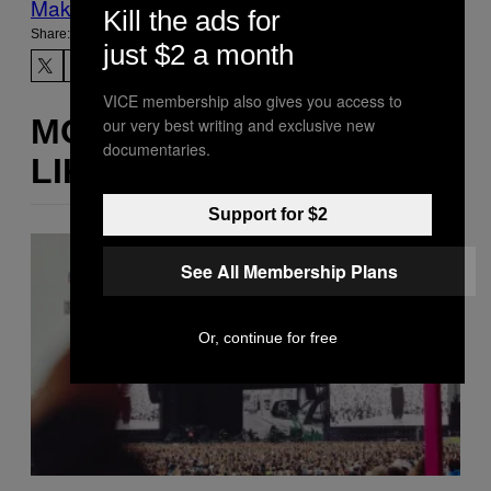
Make Us Preferred In Top Stories
Kill the ads for
Share:
just $2 a month
VICE membership also gives you access to
MORE
our very best writing and exclusive new
documentaries.
LIKE THIS
Support for $2
See All Membership Plans
Or, continue for free