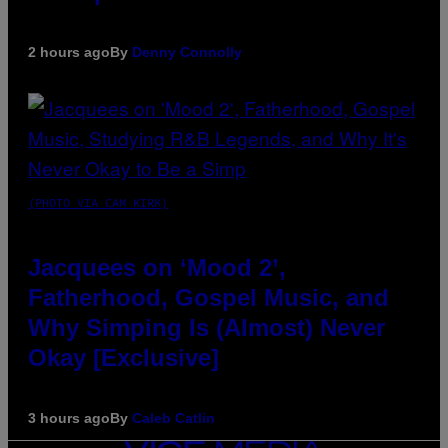
2 hours ago
By
Denny Connolly
(PHOTO VIA CAM KIRK)
Jacquees on ‘Mood 2’,
Fatherhood, Gospel Music, and
Why Simping Is (Almost) Never
Okay [Exclusive]
3 hours ago
By
Caleb Catlin