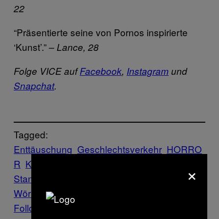
22
“Präsentierte seine von Pornos inspirierte
‘Kunst’.”
– Lance, 28
Folge VICE auf
Facebook
,
Instagram
und
Snapchat
.
Tagged:
Enttäuschung
Geschlechtsverkehr
HORRO
R
Katze
Kotze
One Night
×
Stand
Schäferstündchen
Scham
Sechs
Wörter
Sex
spaß
Follow Us On Discover