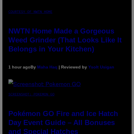
COURTESY OF NWTN HOME
NWTN Home Made a Gorgeous
Weed Grinder (That Looks Like It
Belongs in Your Kitchen)
1 hour ago
By
Maha Haq
| Reviewed by
Ysolt Usigan
SCREENSHOT: POKEMON GO
Pokémon GO Fire and Ice Hatch
Day Event Guide – All Bonuses
and Special Hatches