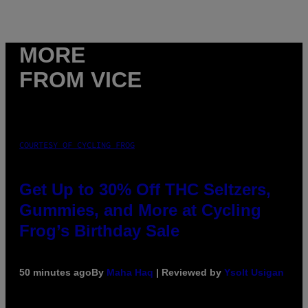
MORE
FROM VICE
COURTESY OF CYCLING FROG
Get Up to 30% Off THC Seltzers,
Gummies, and More at Cycling
Frog’s Birthday Sale
50 minutes ago
By
Maha Haq
| Reviewed by
Ysolt Usigan