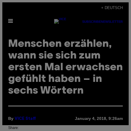
Skip
+ DEUTSCH
to
Open
content
SUBSCRIBE
NEWSLETTER
Menu
Menschen erzählen,
wann sie sich zum
ersten Mal erwachsen
gefühlt haben – in
sechs Wörtern
By
January 4, 2018, 9:26am
VICE Staff
Share: