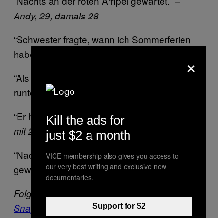
“Nachts an der roten Ampel gewartet.” –
Andy, 29, damals 28
“Schwester fragte, wann ich Sommerferien
habe.” –
Loreen, 24, damals 21
×
“Als Gast in Frankreich Knochenmark
runtergewürgt.” –
Mara, 31, damals 16
“Er hat ‘Mama’ zu mir gesagt.” –
Sabine, 29,
Kill the ads for
mit 29
just $2 a month
“Nach Rom-Reise zum Wein-Liebhaber
VICE membership also gives you access to
our very best writing and exclusive new
geworden.” –
Ivan, 30, damals 28
documentaries.
Folge VICE auf
Facebook
,
Instagram
und
Snapchat
.
Support for $2