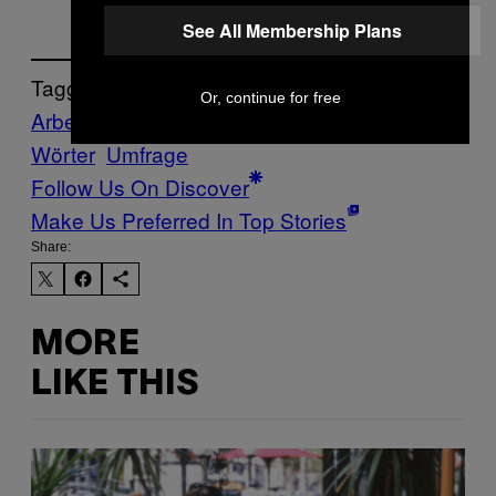
See All Membership Plans
Tagged:
Or, continue for free
Arbeit
erwachsen werden
geld
Sechs
Wörter
Umfrage
Follow Us On Discover
Make Us Preferred In Top Stories
Share:
MORE
LIKE THIS