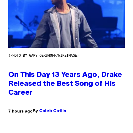
(PHOTO BY GARY GERSHOFF/WIREIMAGE)
On This Day 13 Years Ago, Drake
Released the Best Song of His
Career
By
7 hours ago
Caleb Catlin