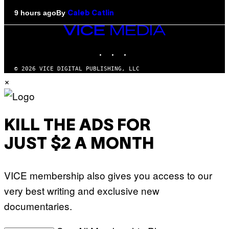
By
9 hours ago
Caleb Catlin
VICE
MEDIA
INSTAGRAM
TIKTOK
YOUTUBE
© 2026 VICE DIGITAL PUBLISHING, LLC
×
KILL THE ADS FOR
JUST $2 A MONTH
VICE membership also gives you access to our
very best writing and exclusive new
documentaries.