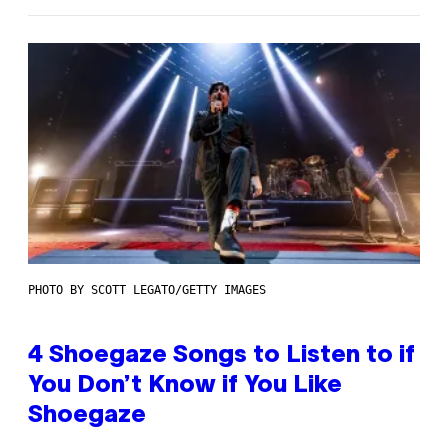
PHOTO BY SCOTT LEGATO/GETTY IMAGES
4 Shoegaze Songs to Listen to if
You Don’t Know if You Like
Shoegaze