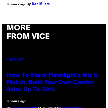
By
8 hours ago
Dan Milam
MORE
FROM VICE
FLESHLIGHT
How To Stack Fleshlight’s Mix &
Match, Build Your Own Combo
Sales Up To 30%
8 hours ago
By
| Reviewed by