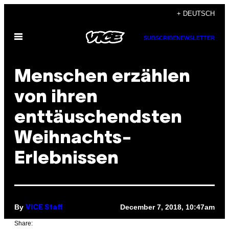
Skip
+ DEUTSCH
to
Open
content
SUBSCRIBE
NEWSLETTER
Menu
Menschen erzählen
von ihren
enttäuschendsten
Weihnachts-
Erlebnissen
By
December 7, 2018, 10:47am
VICE Staff
Share: