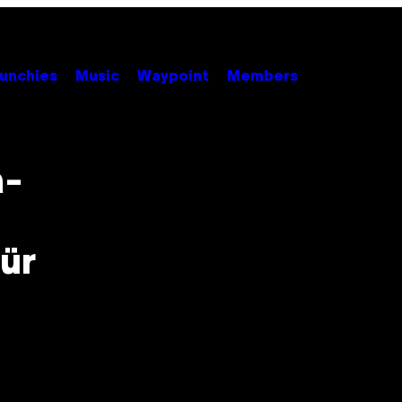
unchies
Music
Waypoint
Members
a-
ür