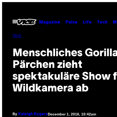
Skip
to
content
Open
Magazine
Pulse
Life
Tech
M
Menu
Tech
Menschliches Gorill
Pärchen zieht
spektakuläre Show f
Wildkamera ab
By
December 1, 2016, 10:42am
Kaleigh Rogers