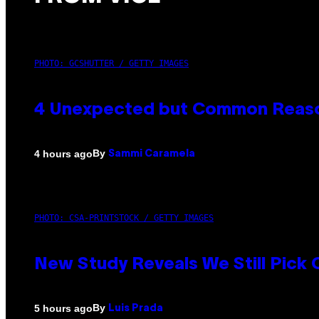
PHOTO: GCSHUTTER / GETTY IMAGES
4 Unexpected but Common Reason
By
4 hours ago
Sammi Caramela
PHOTO: CSA-PRINTSTOCK / GETTY IMAGES
New Study Reveals We Still Pick
By
5 hours ago
Luis Prada