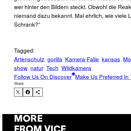
wer hinter den Bildern steckt. Obwohl die Reak
niemand dazu bekannt. Mal ehrlich, wie viele
Schrank?”
Tagged:
Artenschutz
gorilla
Kamera-Falle
kansas
Mo
show
natur
Tech
Wildkamera
Follow Us On Discover
Make Us Preferred In 
Share:
MORE
FROM VICE