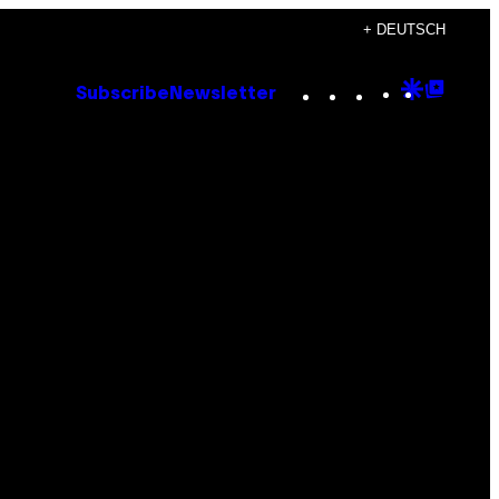
+ DEUTSCH
Instagram
TikTok
YouTube
Google
Goog
Subscribe
Newsletter
Discove
Top
Posts