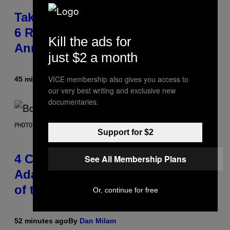
Take-Two Doubles Down on GTA
6 Release Date Following Netflix
Kill the ads for
Announcement
just $2 a month
VICE membership also gives you access to
45 minutes ago
By
Brent Koepp
our very best writing and exclusive new
documentaries.
PHOTO BY FRANK MICELOTTA/IMAGEDIRECT
Support for $2
4 Classic Rock Bands That
See All Membership Plans
Adapted to the New Rock Sound
of the 2000s
Or, continue for free
52 minutes ago
By
Dan Milam