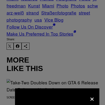
freedman
Kunst
Miami
Photo
Photos
schw
arz-weiß
strand
Straßenfotografie
street
photography
usa
Vice Blog
Follow Us On Discover
Make Us Preferred In Top Stories
Share:
MORE
LIKE THIS
×
SCREENSHOT: ROCKSTAR GAMES