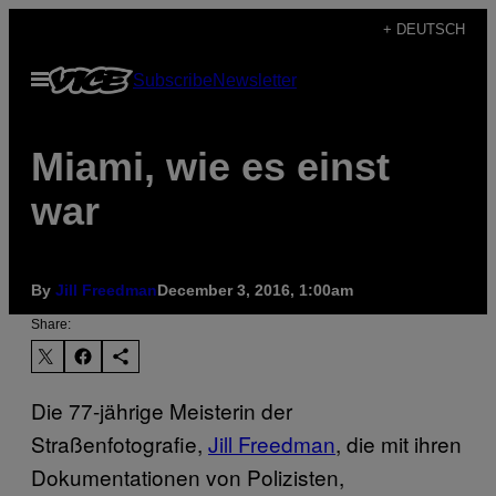
Skip
+ DEUTSCH
to
Open
Subscribe
Newsletter
content
Menu
Miami, wie es einst
war
By
Jill Freedman
December 3, 2016, 1:00am
Share:
Die 77-jährige Meisterin der
Straßenfotografie,
Jill Freedman
, die mit ihren
Dokumentationen von Polizisten,