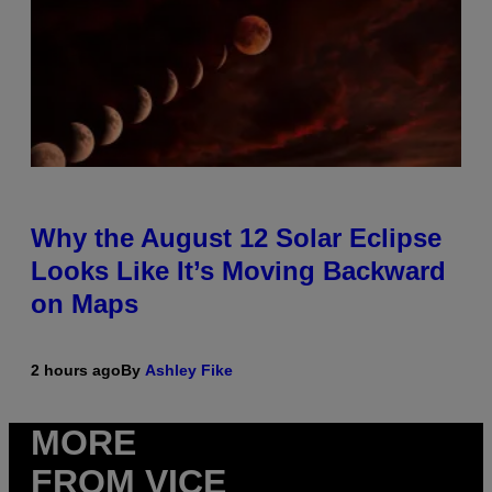
Why the August 12 Solar Eclipse
Looks Like It’s Moving Backward
on Maps
2 hours ago
By
Ashley Fike
MORE
FROM VICE