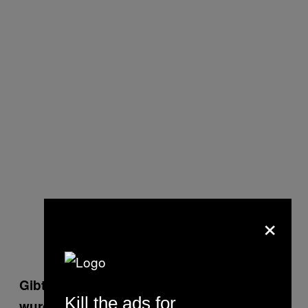
×
Gibt’s eine Frage, die dir noch nie gestellt
Kill the ads for
wurde, bei der du dir denkst „wann kommt