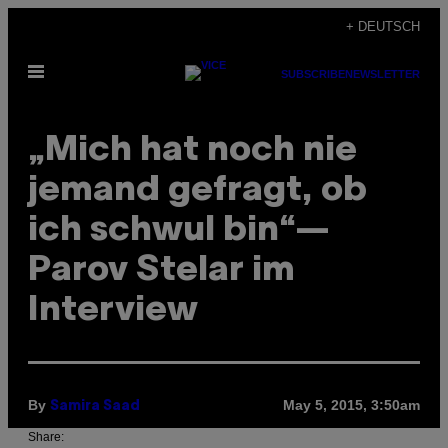
Skip
+ DEUTSCH
to
Open
content
SUBSCRIBE
NEWSLETTER
Menu
„Mich hat noch nie
jemand gefragt, ob
ich schwul bin“—
Parov Stelar im
Interview
By
May 5, 2015, 3:50am
Samira Saad
Share: