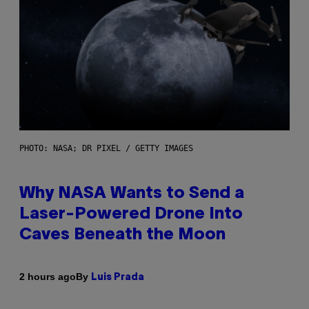
PHOTO: NASA; DR PIXEL / GETTY IMAGES
Why NASA Wants to Send a
Laser-Powered Drone Into
Caves Beneath the Moon
By
2 hours ago
Luis Prada