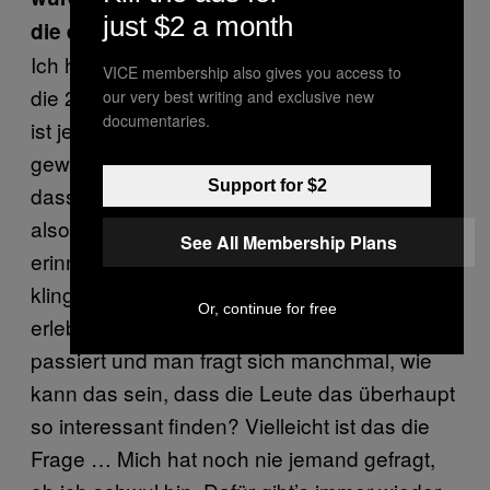
just $2 a month
die endlich“?
Ich hab’s mir mal durchgerechnet, ich hab um
VICE membership also gives you access to
die 2000 Interviews gegeben, ich glaub, da
our very best writing and exclusive new
documentaries.
ist jede Frage irgendwann einmal dabei
gewesen. Obwohl ich dazu sagen muss,
Support for $2
dass ich bei den meisten früher besoffen war,
also an die kann ich mich gar nicht mehr
See All Membership Plans
erinnern. Das Problem ist, von außen hin
klingt das alles ja viel spannender, selber
Or, continue for free
erlebt man das viel nüchterner, was da
passiert und man fragt sich manchmal, wie
kann das sein, dass die Leute das überhaupt
so interessant finden? Vielleicht ist das die
Frage … Mich hat noch nie jemand gefragt,