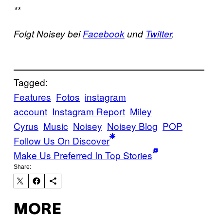
**
Folgt Noisey bei
Facebook
und
Twitter
.
Tagged:
Features
Fotos
instagram
account
Instagram Report
Miley
Cyrus
Music
Noisey
Noisey Blog
POP
Follow Us On Discover
Make Us Preferred In Top Stories
Share:
MORE