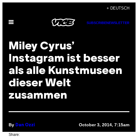
Skip
+ DEUTSCH
to
Open
content
SUBSCRIBE
NEWSLETTER
Menu
Miley Cyrus’
Instagram ist besser
als alle Kunstmuseen
dieser Welt
zusammen
By
October 3, 2014, 7:15am
Dan Ozzi
Share: