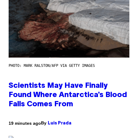
PHOTO: MARK RALSTON/AFP VIA GETTY IMAGES
Scientists May Have Finally
Found Where Antarctica’s Blood
Falls Comes From
By
19 minutes ago
Luis Prada