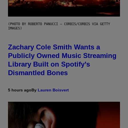
(PHOTO BY ROBERTO PANUCCI – CORBIS/CORBIS VIA GETTY
IMAGES)
Zachary Cole Smith Wants a
Publicly Owned Music Streaming
Library Built on Spotify’s
Dismantled Bones
5 hours ago
By
Lauren Boisvert