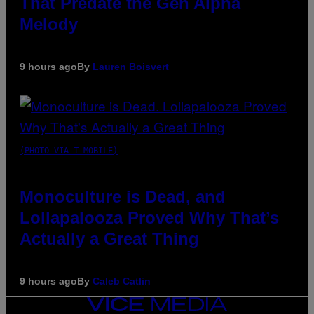
That Predate the Gen Alpha
Melody
9 hours ago
By
Lauren Boisvert
(PHOTO VIA T-MOBILE)
Monoculture is Dead, and
Lollapalooza Proved Why That’s
Actually a Great Thing
9 hours ago
By
Caleb Catlin
VICE