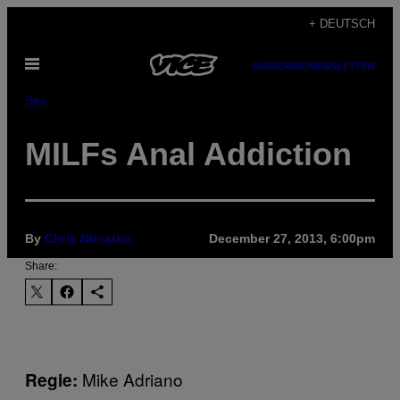
Skip
+ DEUTSCH
to
Open
content
SUBSCRIBE
NEWSLETTER
Menu
Sex
MILFs Anal Addiction
By
Chris Nieratko
December 27, 2013, 6:00pm
Share:
Mike Adriano
Regie: