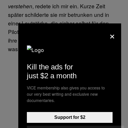
, redete ich mir ein. Kurze Zeit
verstehen
später schilderte sie mir betrunken und in
einer Lautstärke, die sicher selbst für den
×
Piloten zu hören war, auf anschauliche Weise
ihre unanständigsten Fantasien. „Weißt du,
was mir wirklich gefällt?”, fragte sie.
Kill the ads for
just $2 a month
VICE membership also gives you access to
our very best writing and exclusive new
documentaries.
Support for $2