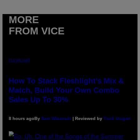
MORE
FROM VICE
FLESHLIGHT
How To Stack Fleshlight’s Mix &
Match, Build Your Own Combo
Sales Up To 30%
8 hours ago
By
Sam Watanuki
| Reviewed by
Ysolt Usigan