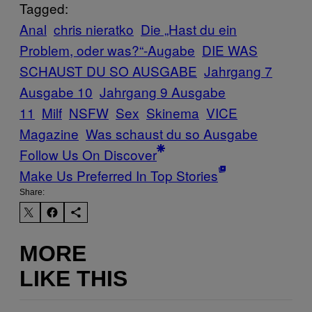
Tagged:
Anal
chris nieratko
Die „Hast du ein
Problem, oder was?“-Augabe
DIE WAS
SCHAUST DU SO AUSGABE
Jahrgang 7
Ausgabe 10
Jahrgang 9 Ausgabe
11
Milf
NSFW
Sex
Skinema
VICE
Magazine
Was schaust du so Ausgabe
Follow Us On Discover
Make Us Preferred In Top Stories
Share:
MORE
LIKE THIS