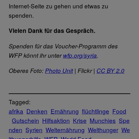
Internet-Seite zu gehen und etwas zu
spenden.
Vielen Dank für das Gespräch.
Spenden für das Voucher-Programm des
WFP könnt ihr unter
wfp.org/syria
.
Oberes Foto:
Photo Unit
| Flickr |
CC BY 2.0
Tagged:
afrika
Denken
Ernährung
flüchtlinge
Food
Gutschein
Hilfsaktion
Krise
Munchies
Spe
nden
Syrien
Welternährung
Welthunger
We
lthungerhilfe
WFP
World Food