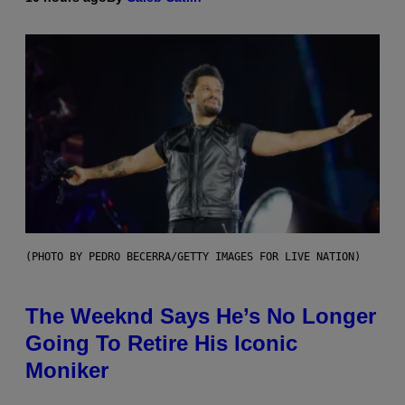
(PHOTO BY PEDRO BECERRA/GETTY IMAGES FOR LIVE NATION)
The Weeknd Says He’s No Longer
Going To Retire His Iconic
Moniker