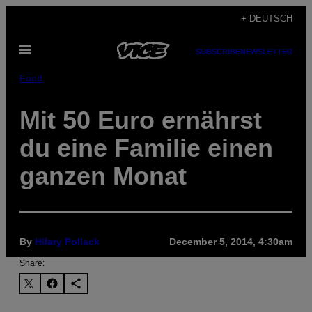
Skip
+ DEUTSCH
to
Open
content
SUBSCRIBE
NEWSLETTER
Menu
Food
Mit 50 Euro ernährst
du eine Familie einen
ganzen Monat
By
Hilary Pollack
December 5, 2014, 4:30am
Share: