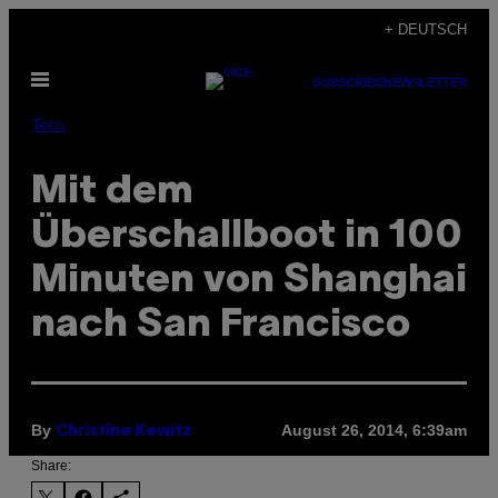
Skip
+ DEUTSCH
to
Open
content
SUBSCRIBE
NEWSLETTER
Menu
Tech
Mit dem
Überschallboot in 100
Minuten von Shanghai
nach San Francisco
By
August 26, 2014, 6:39am
Christine Kewitz
Share: