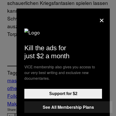
schauerlichen Kriegsfantasien spielen lassen
kann. Auch ist es theoretisch möglich,
×
Schwimmanzüge mit der Technik
auszurüsten, mit denen dann menschliche
Torpedos durch die Ozeane schießen.
Kill the ads for
just $2 a month
VICE membership also gives you access to
Tagged:
our very best writing and exclusive new
documentaries.
maschinen
Militär
Mobilität
Motherboard
m
otherboard show
Schiffe
Tech
Support for $2
Follow Us On Discover
Make Us Preferred In Top Stories
See All Membership Plans
Share: