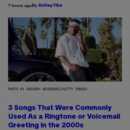
By
7 hours ago
Ashley Fike
PHOTO BY GREGORY BOJORQUEZ/GETTY IMAGES
3 Songs That Were Commonly
Used As a Ringtone or Voicemail
Greeting in the 2000s