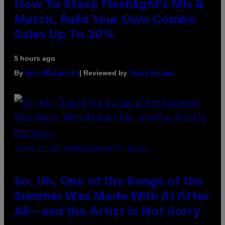
How To Stack Fleshlight’s Mix &
Match, Build Your Own Combo
Sales Up To 30%
5 hours ago
By
| Reviewed by
Sam Watanuki
Ysolt Usigan
(PHOTO BY TIM MOSENFELDER/GETTY IMAGES)
So, Uh, One of the Songs of the
Summer Was Made With AI After
All—and the Artist Is Not Sorry