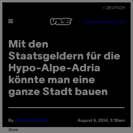
Skip
+ DEUTSCH
to
Open
content
SUBSCRIBE
NEWSLETTER
Menu
Mit den
Staatsgeldern für die
Hypo-Alpe-Adria
könnte man eine
ganze Stadt bauen
By
August 6, 2014, 3:30am
Adrian Aranyos
Share: