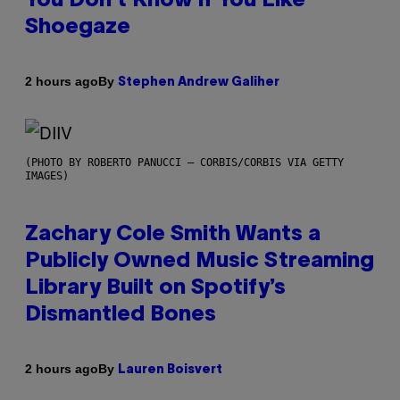
You Don’t Know if You Like
Shoegaze
By
2 hours ago
Stephen Andrew Galiher
(PHOTO BY ROBERTO PANUCCI – CORBIS/CORBIS VIA GETTY
IMAGES)
Zachary Cole Smith Wants a
Publicly Owned Music Streaming
Library Built on Spotify’s
Dismantled Bones
By
2 hours ago
Lauren Boisvert